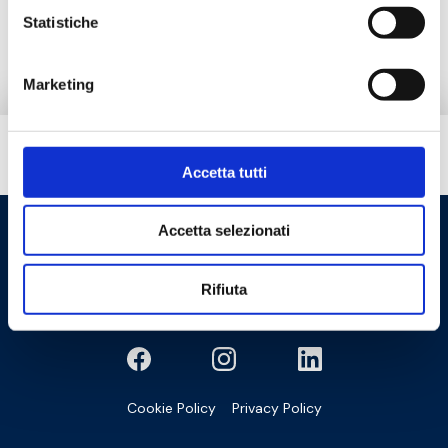
Pieza de repuesto
Statistiche
Marketing
¿Necesitas ayuda?
Accetta tutti
Accetta selezionati
Rifiuta
Cookie Policy
Privacy Policy