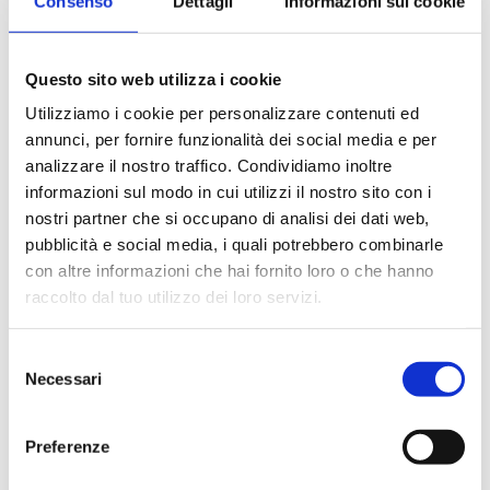
Consenso
Dettagli
Informazioni sui cookie
07G03200T
G 2 M - G 1 1/4 F
18
07G03200X
G 2 M - G 1 1/4 F
18
Questo sito web utilizza i cookie
Utilizziamo i cookie per personalizzare contenuti ed
annunci, per fornire funzionalità dei social media e per
analizzare il nostro traffico. Condividiamo inoltre
informazioni sul modo in cui utilizzi il nostro sito con i
Descripción
nostri partner che si occupano di analisi dei dati web,
pubblicità e social media, i quali potrebbero combinarle
con altre informazioni che hai fornito loro o che hanno
Documentación
raccolto dal tuo utilizzo dei loro servizi.
Accesorios
Selezione
Necessari
del
consenso
Productos alternativos
Preferenze