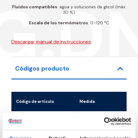
G.D
Fluidos compatibles
: agua y soluciones de glicol (máx.
30 %)
Escala de los termómetros
: 0–120 °C
Descargar manual de instrucciones
Códigos producto
Código de artículo
Medida
Kv
07G03200Y
G 2 M - G 1 1/4 F
18
07G03200F
G 2 M - G 1 1/4 F
18