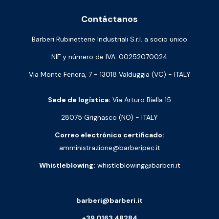
Contáctanos
Barberi Rubinetterie Industriali S.r.l. a socio unico
NIF y número de IVA: 00252070024
Via Monte Fenera, 7 - 13018 Valduggia (VC) - ITALY
Sede de logística:
Via Arturo Biella 15
28075 Grignasco (NO) - ITALY
Correo electrónico certificado:
amministrazione@barberipec.it
Whistleblowing:
whistleblowing@barberi.it
barberi@barberi.it
+39 0163 48284