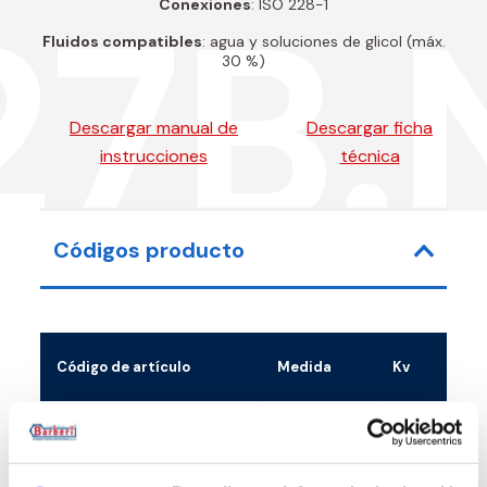
27B.
Conexiones
: ISO 228-1
Fluidos compatibles
: agua y soluciones de glicol (máx.
30 %)
Descargar manual de
Descargar ficha
instrucciones
técnica
Códigos producto
Código de artículo
Medida
Kv
27B040N4P3
G 1 M
3.5
-
27B040N4T3
G 1 M
3.5
-