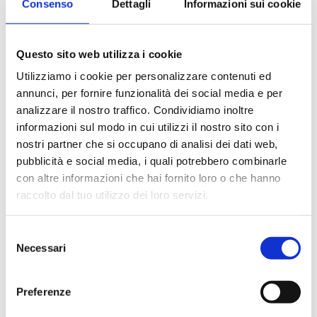
Consenso
Dettagli
Informazioni sui cookie
27B040N4M3
G 1 M
3.5
-
Questo sito web utilizza i cookie
27B040N4X3
G 1 M
3.5
1
Utilizziamo i cookie per personalizzare contenuti ed
annunci, per fornire funzionalità dei social media e per
analizzare il nostro traffico. Condividiamo inoltre
informazioni sul modo in cui utilizzi il nostro sito con i
Descripción
nostri partner che si occupano di analisi dei dati web,
pubblicità e social media, i quali potrebbero combinarle
con altre informazioni che hai fornito loro o che hanno
Documentación
raccolto dal tuo utilizzo dei loro servizi.
Selezione
Accesorios
Necessari
del
consenso
Productos alternativos
Preferenze