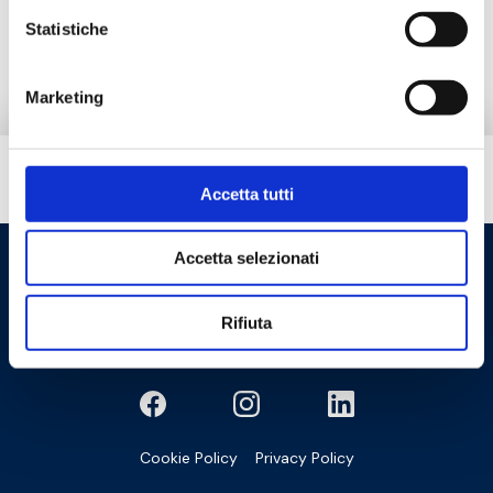
Pieza de repuesto
Statistiche
Marketing
¿Necesitas ayuda?
Accetta tutti
Accetta selezionati
Rifiuta
Cookie Policy
Privacy Policy