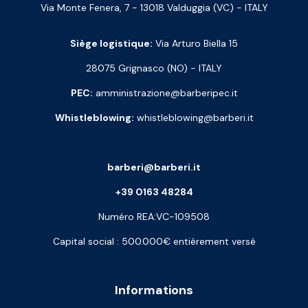
Via Monte Fenera, 7 - 13018 Valduggia (VC) - ITALY
Siège logistique:
Via Arturo Biella 15
28075 Grignasco (NO) - ITALY
PEC:
amministrazione@barberipec.it
Whistleblowing:
whistleblowing@barberi.it
barberi@barberi.it
+39 0163 48284
Numéro REA:VC-109508
Capital social : 500.000€ entièrement versé
Informations