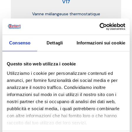
V17
Vanne mélangeuse thermostatique
Température maximum de service
: 90 °C.
Plage de réglage de la température
: 30–65
°C.
Consenso
Dettagli
Informazioni sui cookie
Coefficient de débit
: Kv 3,5.
Pression maximum de service
: 10 bar
Questo sito web utilizza i cookie
Aller au produit
Utilizziamo i cookie per personalizzare contenuti ed
annunci, per fornire funzionalità dei social media e per
analizzare il nostro traffico. Condividiamo inoltre
informazioni sul modo in cui utilizzi il nostro sito con i
nostri partner che si occupano di analisi dei dati web,
pubblicità e social media, i quali potrebbero combinarle
con altre informazioni che hai fornito loro o che hanno
raccolto dal tuo utilizzo dei loro servizi.