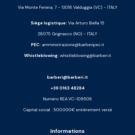
Via Monte Fenera, 7 - 13018 Valduggia (VC) - ITALY
Siège logistique:
Via Arturo Biella 15
28075 Grignasco (NO) - ITALY
PEC:
amministrazione@barberipec.it
Whistleblowing:
whistleblowing@barberi.it
barberi@barberi.it
+39 0163 48284
Numéro REA:VC-109508
Capital social : 500.000€ entièrement versé
Informations