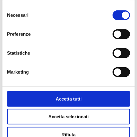
Selezione
37D.DN32
Necessari
del
consenso
Monobloc sphère, thermomètre, anti-retour
DN 32
Preferenze
Température maximum de service
: 95 °C.
Pression maximum de service
: 10 bar
Statistiche
Marketing
Aller au produit
Accetta tutti
Accetta selezionati
Rifiuta