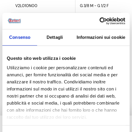
V2L010N00
G 3/8 M - G 1/2 F
V2L015N00
G 1/2 M - G 3/4 F
V2L020N00
G 3/4 M - G 1 F
Consenso
Dettagli
Informazioni sui cookie
Questo sito web utilizza i cookie
Description
Utilizziamo i cookie per personalizzare contenuti ed
annunci, per fornire funzionalità dei social media e per
analizzare il nostro traffico. Condividiamo inoltre
Documentation
informazioni sul modo in cui utilizzi il nostro sito con i
nostri partner che si occupano di analisi dei dati web,
pubblicità e social media, i quali potrebbero combinarle
con altre informazioni che hai fornito loro o che hanno
raccolto dal tuo utilizzo dei loro servizi.
Besoin d’aide ?