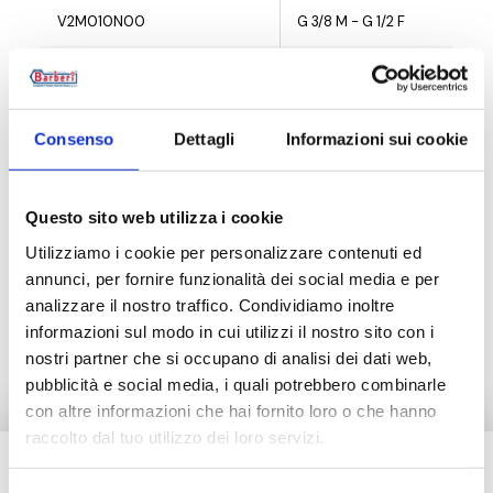
V2M010N00
G 3/8 M - G 1/2 F
V2M010N01
G 3/8 M - G 3/4 F
V2M015N00
G 1/2 M - G 3/4 F
Consenso
Dettagli
Informazioni sui cookie
Questo sito web utilizza i cookie
Description
Utilizziamo i cookie per personalizzare contenuti ed
annunci, per fornire funzionalità dei social media e per
analizzare il nostro traffico. Condividiamo inoltre
Documentation
informazioni sul modo in cui utilizzi il nostro sito con i
nostri partner che si occupano di analisi dei dati web,
pubblicità e social media, i quali potrebbero combinarle
con altre informazioni che hai fornito loro o che hanno
raccolto dal tuo utilizzo dei loro servizi.
Besoin d’aide ?