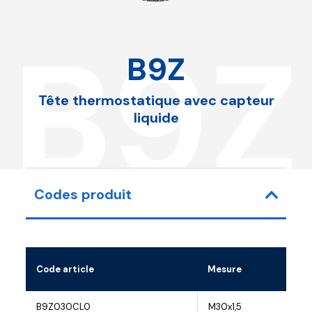
B9Z
B9Z
Tête thermostatique avec capteur
liquide
Codes produit
Code article
Mesure
B9Z030CL0
M30x1,5