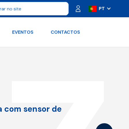
PT
IT
ES
EVENTOS
CONTACTOS
FR
DE
RU
EN
a com sensor de