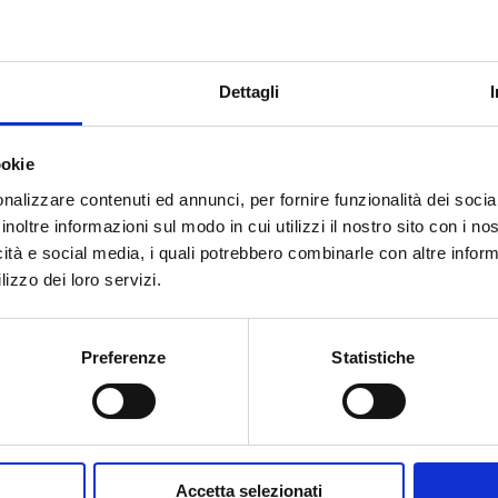
,5
4
48
Crómio
Dettagli
,5
4
48
Preto
ookie
nalizzare contenuti ed annunci, per fornire funzionalità dei socia
inoltre informazioni sul modo in cui utilizzi il nostro sito con i n
icità e social media, i quali potrebbero combinarle con altre inform
lizzo dei loro servizi.
Tem necessidade de ajuda?
Preferenze
Statistiche
Accetta selezionati