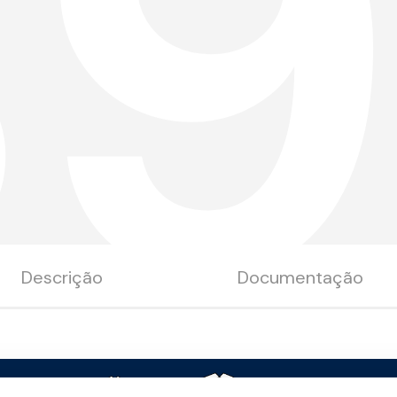
B9
Descrição
Documentação
a
Acabamento