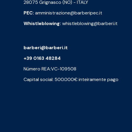
28075 Grignasco (NO) - ITALY
PEC:
amministrazione@barberipec.it
Whistleblowing:
whistleblowing@barberi.it
barberi@barberi.it
+39 0163 48284
Número REA:VC-109508
Capital social: 500.000€ inteiramente pago