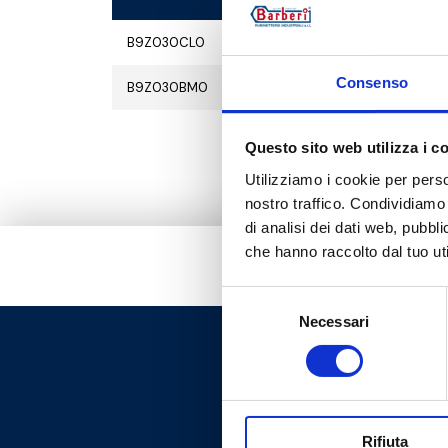
B9Z030CL0
M30x1
Consenso
B9Z030BM0
M30x1
Questo sito web utilizza i c
Utilizziamo i cookie per perso
nostro traffico. Condividiamo 
di analisi dei dati web, pubbl
che hanno raccolto dal tuo uti
Selezione
Necessari
del
consenso
Rifiuta