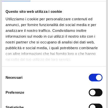
B8KK15WBP
2
20
G 1/
Questo sito web utilizza i cookie
B8KK15BMP
2
20
G 1/
Utilizziamo i cookie per personalizzare contenuti ed
annunci, per fornire funzionalità dei social media e per
analizzare il nostro traffico. Condividiamo inoltre
informazioni sul modo in cui utilizzi il nostro sito con i
Description
nostri partner che si occupano di analisi dei dati web,
pubblicità e social media, i quali potrebbero combinarle
con altre informazioni che hai fornito loro o che hanno
Documentation
raccolto dal tuo utilizzo dei loro servizi.
Selezione
Accessoires
Necessari
del
consenso
Produits alternatifs
Preferenze
Pièces de rechange
Statistiche