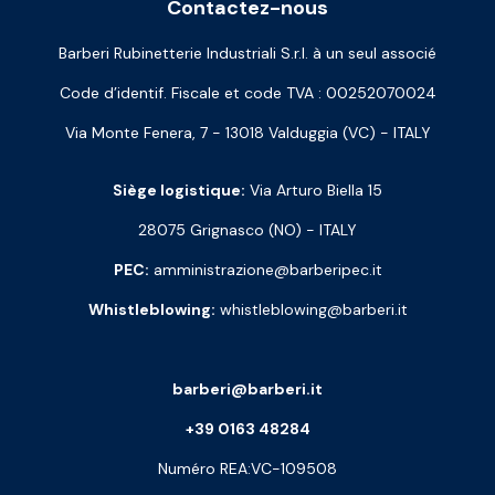
Contactez-nous
Barberi Rubinetterie Industriali S.r.l. à un seul associé
Code d’identif. Fiscale et code TVA : 00252070024
Via Monte Fenera, 7 - 13018 Valduggia (VC) - ITALY
Siège logistique:
Via Arturo Biella 15
28075 Grignasco (NO) - ITALY
PEC:
amministrazione@barberipec.it
Whistleblowing:
whistleblowing@barberi.it
barberi@barberi.it
+39 0163 48284
Numéro REA:VC-109508