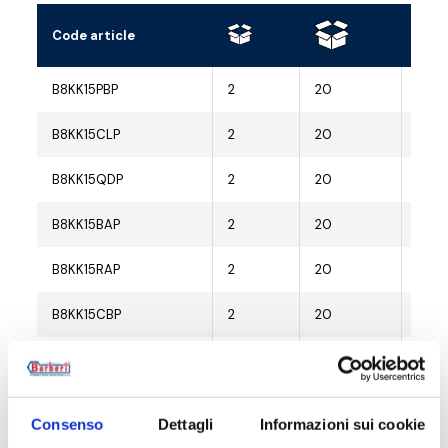
Code article
Racc
B8KK15PBP
2
20
G 1/
B8KK15CLP
2
20
G 1/
B8KK15QDP
2
20
G 1/
B8KK15BAP
2
20
G 1/
B8KK15RAP
2
20
G 1/
B8KK15CBP
2
20
G 1/
B8KK15CSP
2
20
G 1/
B8KK15NZP
2
20
G 1/
Consenso
Dettagli
Informazioni sui cookie