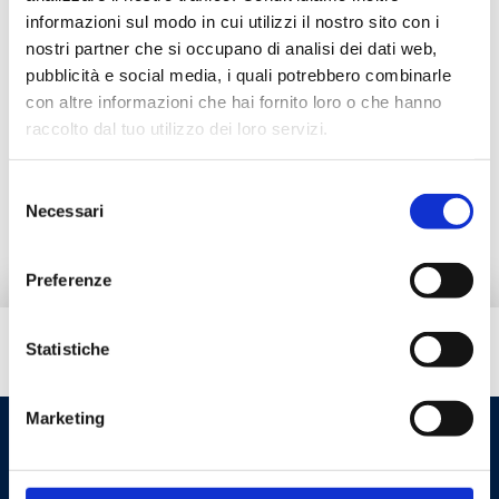
informazioni sul modo in cui utilizzi il nostro sito con i
Documentation
nostri partner che si occupano di analisi dei dati web,
pubblicità e social media, i quali potrebbero combinarle
con altre informazioni che hai fornito loro o che hanno
Accessoires
raccolto dal tuo utilizzo dei loro servizi.
Selezione
Pièces de rechange
Necessari
del
consenso
Preferenze
Statistiche
Besoin d’aide ?
Marketing