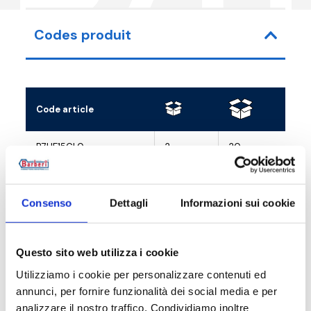
Codes produit
Code article
R
B7HE15CL0
2
20
G
B7HE15WB0
2
20
G
Consenso
Dettagli
Informazioni sui cookie
B7HE15BM0
2
20
G
Questo sito web utilizza i cookie
Utilizziamo i cookie per personalizzare contenuti ed
Description
annunci, per fornire funzionalità dei social media e per
analizzare il nostro traffico. Condividiamo inoltre