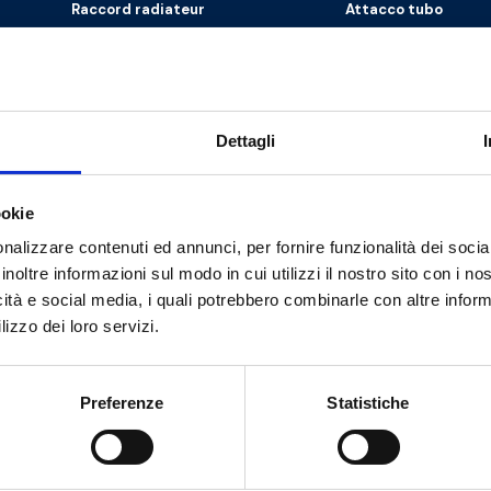
Raccord radiateur
Attacco tubo
G 1/2 M
G 1/2 EK
G 1/2 M
G 1/2 EK
Dettagli
G 1/2 M
G 1/2 EK
ookie
nalizzare contenuti ed annunci, per fornire funzionalità dei socia
inoltre informazioni sul modo in cui utilizzi il nostro sito con i n
icità e social media, i quali potrebbero combinarle con altre inform
lizzo dei loro servizi.
Besoin d’aide ?
Preferenze
Statistiche