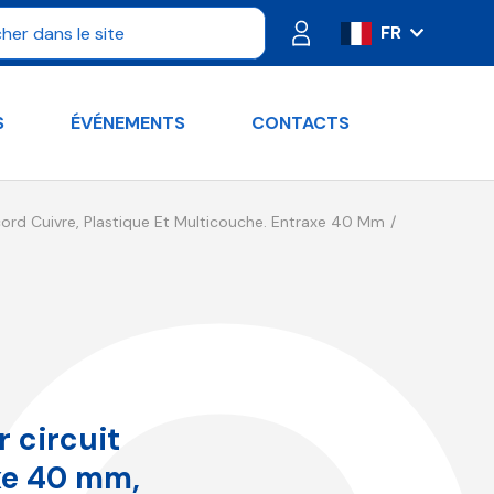
FR
IT
ES
S
ÉVÉNEMENTS
CONTACTS
PT
DE
RU
ord Cuivre, Plastique Et Multicouche. Entraxe 40 Mm
EN
 circuit
xe 40 mm,