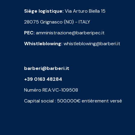
Siège logistique:
Via Arturo Biella 15
28075 Grignasco (NO) - ITALY
PEC:
amministrazione@barberipec.it
Whistleblowing:
whistleblowing@barberi.it
barberi@barberi.it
+39 0163 48284
Numéro REA:VC-109508
Capital social : 500.000€ entièrement versé