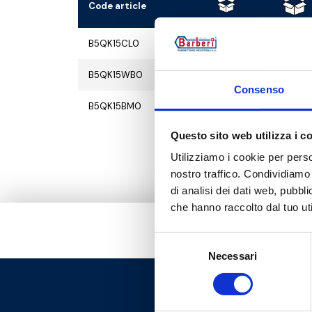
Code article
B5QK15CL0
1
10
B5QK15WB0
1
10
Consenso
B5QK15BM0
1
10
Questo sito web utilizza i c
Utilizziamo i cookie per perso
nostro traffico. Condividiamo 
di analisi dei dati web, pubbl
che hanno raccolto dal tuo uti
Selezione
Necessari
del
consenso