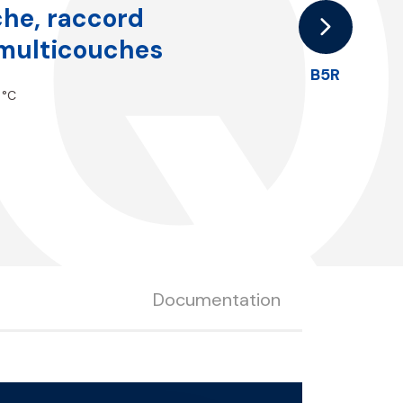
5
he, raccord
 multicouches
B5R
 °C
Documentation