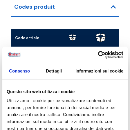
Codes produit
Code article
R
B5HK15CL0
1
10
G
B5HK15WB0
1
10
G
Consenso
Dettagli
Informazioni sui cookie
B5HK15BM0
1
10
G
Questo sito web utilizza i cookie
Utilizziamo i cookie per personalizzare contenuti ed
annunci, per fornire funzionalità dei social media e per
Description
analizzare il nostro traffico. Condividiamo inoltre
informazioni sul modo in cui utilizzi il nostro sito con i
nostri partner che si occupano di analisi dei dati web,