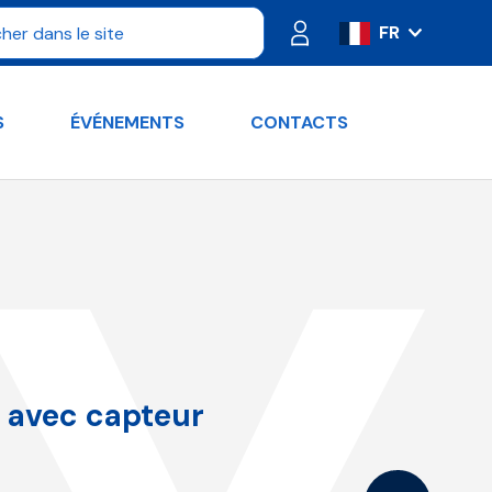
FR
IT
ES
S
ÉVÉNEMENTS
CONTACTS
PT
DE
RU
EN
 avec capteur