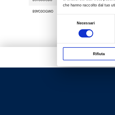
che hanno raccolto dal tuo uti
B9Y030GW0
M30x1,5
Selezione
Necessari
del
consenso
Rifiuta