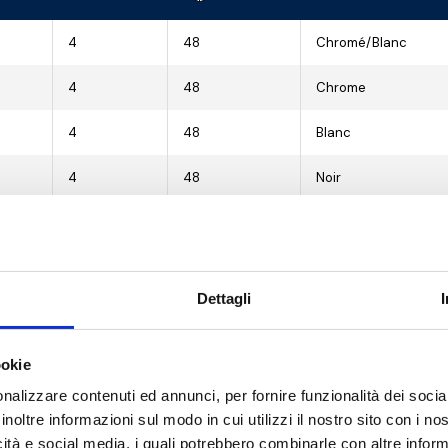
4
48
Chromé/Blanc
4
48
Chrome
4
48
Blanc
4
48
Noir
4
48
Nickel brossé
4
48
Chrome satiné
Dettagli
4
48
Doré
4
48
Cuivre antique
ookie
nalizzare contenuti ed annunci, per fornire funzionalità dei socia
4
48
Bronze antique
inoltre informazioni sul modo in cui utilizzi il nostro sito con i n
icità e social media, i quali potrebbero combinarle con altre inform
4
48
Chrome noir