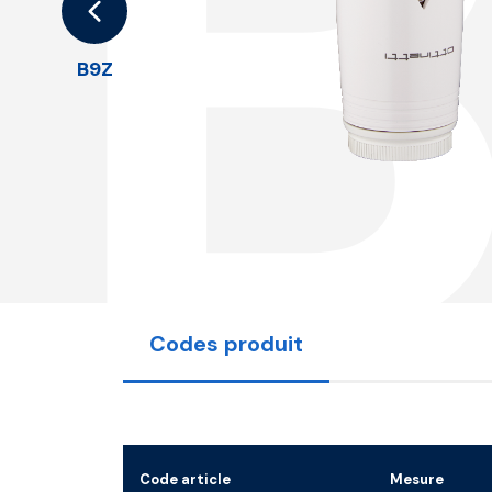
B9Z
Codes produit
Code article
Mesure