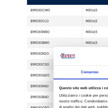
B9Y030CW0
M30x1,5
B9Y030CL0
M30x1,5
B9Y030WB0
M30x1,5
B9Y030BM0
M30x1,5
B9Y030NZ0
M30x1,5
B9Y030CS0
M30x1,5
Consenso
B9Y030QD0
M30x1,5
B9Y030RA0
M30x1,5
Questo sito web utilizza i c
Utilizziamo i cookie per perso
B9Y030BA0
M30x1,5
nostro traffico. Condividiamo 
di analisi dei dati web, pubbl
B9Y030CB0
M30x1,5