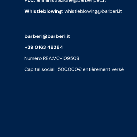
PEC:
amministrazione@barberipec.it
Whistleblowing:
whistleblowing@barberi.it
barberi@barberi.it
+39 0163 48284
Numéro REA:VC-109508
Capital social : 500.000€ entièrement versé