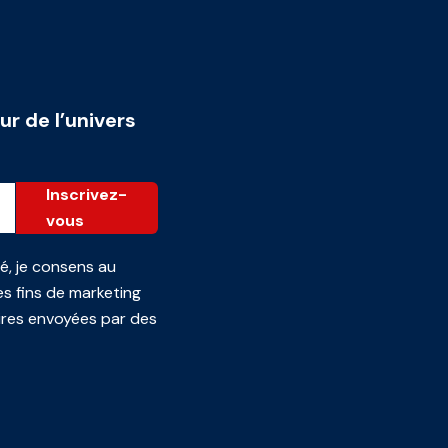
ur de l’univers
Inscrivez-
vous
té
, je consens au
s fins de marketing
ires envoyées par des