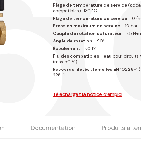
60
Plage de température de service (occa
compatibles)–130 °C
Plage de température de service
: 0 (
Pression maximum de service
: 10 bar
Couple de rotation obturateur
: <5 N·m
Angle de rotation
: 90°
Écoulement
: <0,1%
Fluides compatibles
: eau pour circuits
(max 50 %)
Raccords filetés : femelles EN 10226-1
228-1
Téléchargez la notice d’emploi
on
Documentation
Produits alter