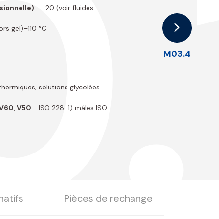
.
sionnelle)
: -20 (voir fluides
hors gel)–110 °C
M03.4
 thermiques, solutions glycolées
 (V60, V50
: ISO 228-1) mâles ISO
natifs
Pièces de rechange