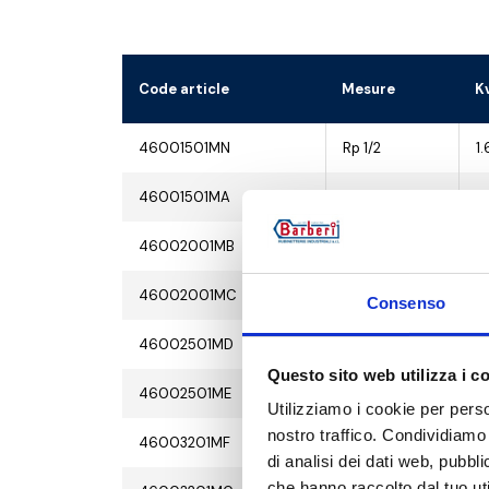
Code article
Mesure
K
46001501MN
Rp 1/2
1.
46001501MA
Rp 1/2
2
46002001MB
Rp 3/4
4
46002001MC
Rp 3/4
6
Consenso
46002501MD
Rp 1
8
Questo sito web utilizza i c
46002501ME
Rp 1
12
Utilizziamo i cookie per perso
nostro traffico. Condividiamo 
46003201MF
Rp 1 1/4
1
di analisi dei dati web, pubbl
che hanno raccolto dal tuo uti