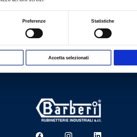
8
1
5
120
Preferenze
Statistiche
Besoin d’aide ?
Accetta selezionati