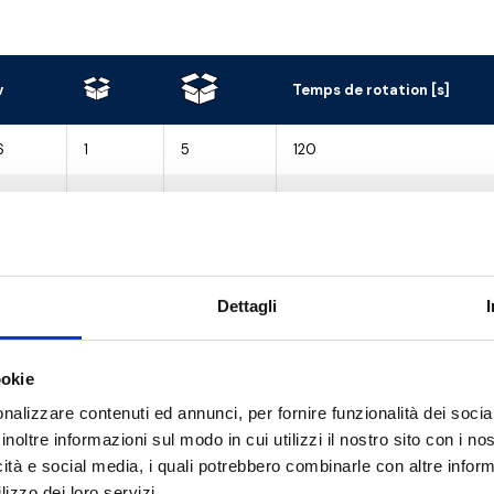
v
Temps de rotation [s]
6
1
5
120
.5
1
5
120
1
5
120
1
5
120
Dettagli
1
5
120
ookie
1
5
120
nalizzare contenuti ed annunci, per fornire funzionalità dei socia
inoltre informazioni sul modo in cui utilizzi il nostro sito con i n
5
1
5
120
icità e social media, i quali potrebbero combinarle con altre inform
lizzo dei loro servizi.