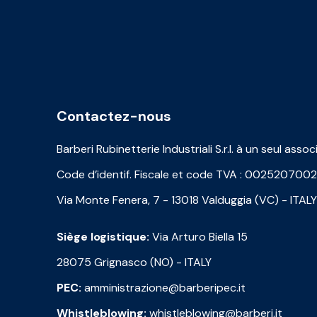
Contactez-nous
Barberi Rubinetterie Industriali S.r.l. à un seul assoc
Code d’identif. Fiscale et code TVA : 002520700
Via Monte Fenera, 7 - 13018 Valduggia (VC) - ITALY
Siège logistique:
Via Arturo Biella 15
28075 Grignasco (NO) - ITALY
PEC:
amministrazione@barberipec.it
Whistleblowing:
whistleblowing@barberi.it