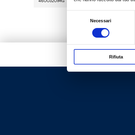
46003201MG
Rp 1 1/4
1
Selezione
Necessari
del
consenso
Rifiuta