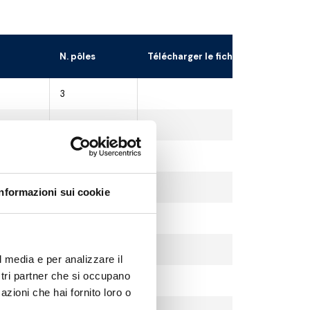
N. pôles
Télécharger le fichier 3D
3
3
3
3
Informazioni sui cookie
3
3
l media e per analizzare il
ostri partner che si occupano
3
azioni che hai fornito loro o