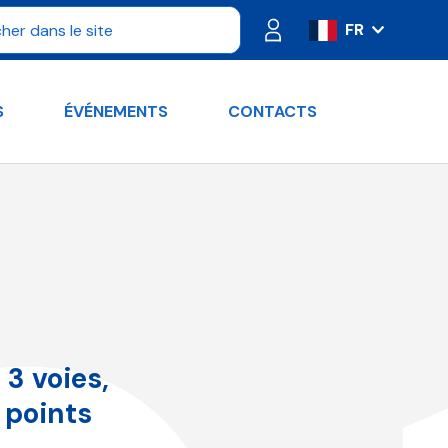
FR
IT
ES
S
ÉVÉNEMENTS
CONTACTS
PT
DE
RU
EN
3 voies,
 points