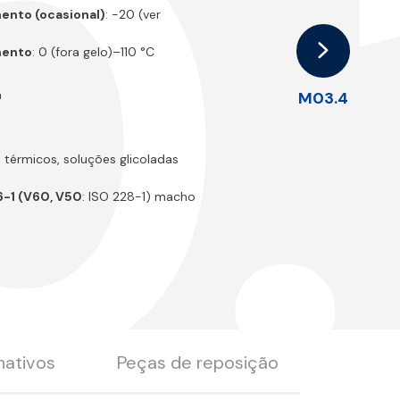
.
ento (ocasional)
: -20 (ver
mento
: 0 (fora gelo)–110 °C
m
M03.4
 térmicos, soluções glicoladas
-1 (V60, V50
: ISO 228-1) macho
nativos
Peças de reposição