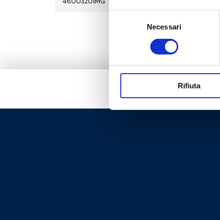
46003201MG
Rp 1 1/4
Selezione
Necessari
del
consenso
Rifiuta