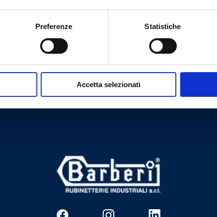
18
1
5
120
Preferenze
Statistiche
Accetta selezionati
Tem necessidade de ajuda?