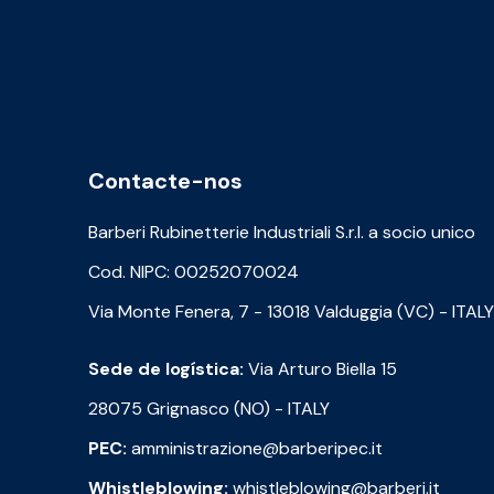
Contacte-nos
Barberi Rubinetterie Industriali S.r.l. a socio unico
Cod. NIPC: 00252070024
Via Monte Fenera, 7 - 13018 Valduggia (VC) - ITALY
Sede de logística:
Via Arturo Biella 15
28075 Grignasco (NO) - ITALY
PEC:
amministrazione@barberipec.it
Whistleblowing:
whistleblowing@barberi.it