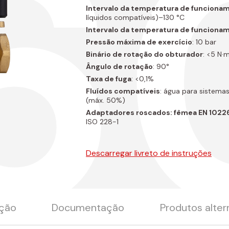
60
Intervalo da temperatura de funcionam
líquidos compatíveis)–130 °C
Intervalo da temperatura de funciona
Pressão máxima de exercício
: 10 bar
Binário de rotação do obturador
: <5 N·
Ângulo de rotação
: 90°
Taxa de fuga
: <0,1%
Fluídos compatíveis
: água para sistemas
(máx. 50%)
Adaptadores roscados: fêmea EN 10226
ISO 228-1
Descarregar livreto de instruções
ição
Documentação
Produtos alter