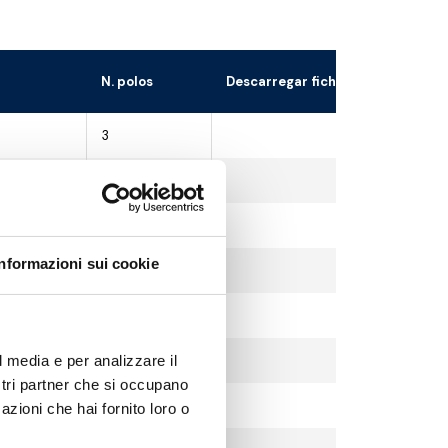
N. polos
Descarregar ficheiro 3D
3
3
3
Informazioni sui cookie
3
3
3
l media e per analizzare il
ostri partner che si occupano
3
azioni che hai fornito loro o