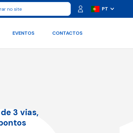
PT
IT
ES
EVENTOS
CONTACTOS
FR
DE
RU
EN
de 3 vias,
 pontos