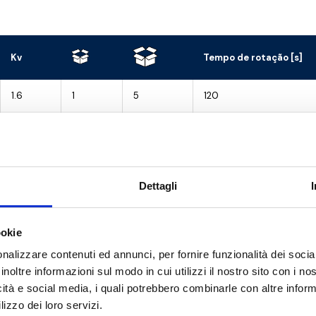
Kv
Tempo de rotação [s]
1.6
1
5
120
2.5
1
5
120
4
1
5
120
Dettagli
6
1
5
120
8
1
5
120
ookie
12
1
5
120
nalizzare contenuti ed annunci, per fornire funzionalità dei socia
inoltre informazioni sul modo in cui utilizzi il nostro sito con i n
15
1
5
120
icità e social media, i quali potrebbero combinarle con altre inform
lizzo dei loro servizi.