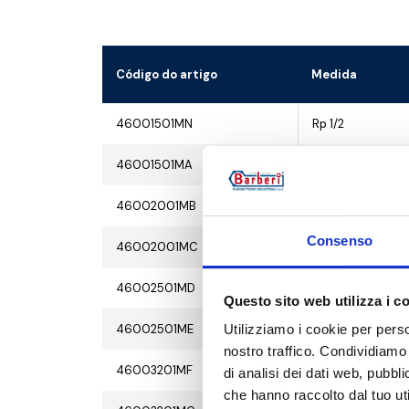
Código do artigo
Medida
46001501MN
Rp 1/2
46001501MA
Rp 1/2
46002001MB
Rp 3/4
Consenso
46002001MC
Rp 3/4
46002501MD
Rp 1
Questo sito web utilizza i c
46002501ME
Rp 1
Utilizziamo i cookie per perso
nostro traffico. Condividiamo 
46003201MF
Rp 1 1/4
di analisi dei dati web, pubbl
che hanno raccolto dal tuo uti