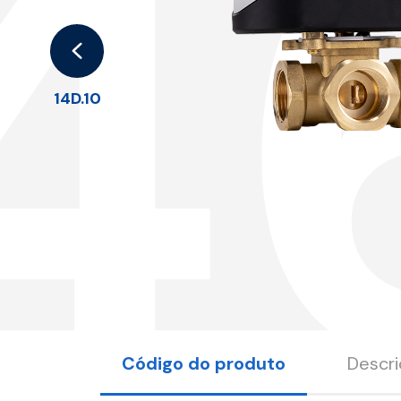
4
14D.10
Código do produto
Descr