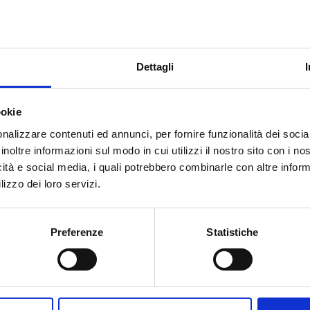
DN20-02G.DN20
1
04.DN20-07G.DN20
1
Dettagli
ookie
nalizzare contenuti ed annunci, per fornire funzionalità dei socia
inoltre informazioni sul modo in cui utilizzi il nostro sito con i n
icità e social media, i quali potrebbero combinarle con altre inform
Besoin d’aide ?
lizzo dei loro servizi.
Preferenze
Statistiche