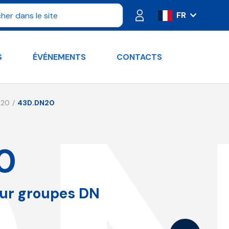
FR
IT
ES
S
ÉVÉNEMENTS
CONTACTS
PT
DE
RU
 20
43D.DN20
EN
0
our groupes DN