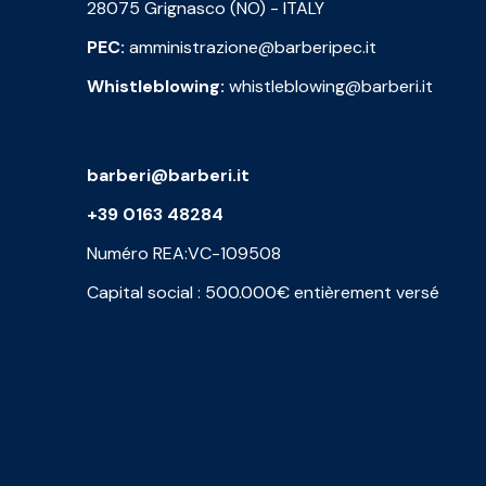
28075 Grignasco (NO) - ITALY
PEC:
amministrazione@barberipec.it
Whistleblowing:
whistleblowing@barberi.it
barberi@barberi.it
+39 0163 48284
Numéro REA:VC-109508
Capital social : 500.000€ entièrement versé