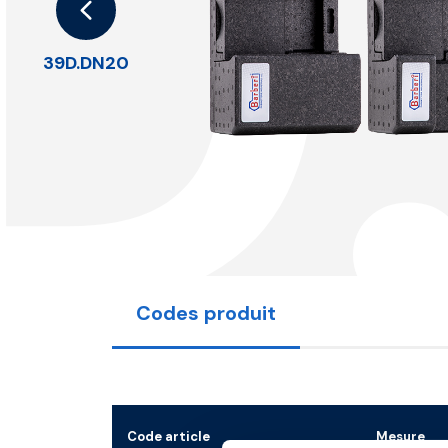
D
39D.DN20
Codes produit
Code article
Mesure