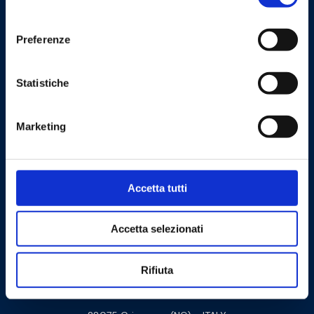
consenso
Preferenze
Statistiche
Cookie Policy
Privacy Policy
Marketing
Contattaci
Accetta tutti
Barberi Rubinetterie Industriali S.r.l. a socio unico
Cod. Fisc. e P. IVA: 00252070024
Accetta selezionati
Via Monte Fenera, 7 - 13018 Valduggia (VC) - ITALY
Rifiuta
Sede logistica:
Via Arturo Biella 15