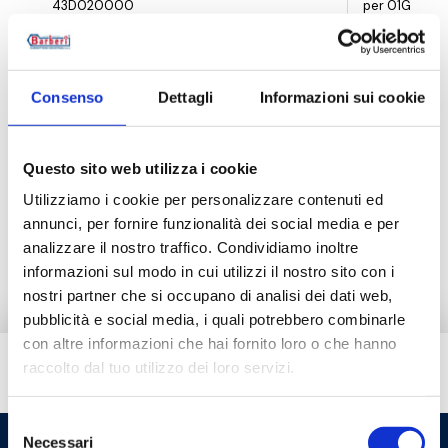
43D020000
per 01G.DN2
43D0200001
per 07G.04.
Consenso
Dettagli
Informazioni sui cookie
Descrizione
Questo sito web utilizza i cookie
Utilizziamo i cookie per personalizzare contenuti ed
annunci, per fornire funzionalità dei social media e per
Documentazione
analizzare il nostro traffico. Condividiamo inoltre
informazioni sul modo in cui utilizzi il nostro sito con i
nostri partner che si occupano di analisi dei dati web,
pubblicità e social media, i quali potrebbero combinarle
con altre informazioni che hai fornito loro o che hanno
raccolto dal tuo utilizzo dei loro servizi.
Hai bisogno di aiuto?
Selezione
Necessari
del