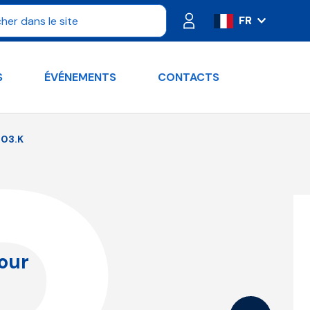
FR
IT
ES
S
ÉVÉNEMENTS
CONTACTS
PT
DE
RU
03.K
EN
our