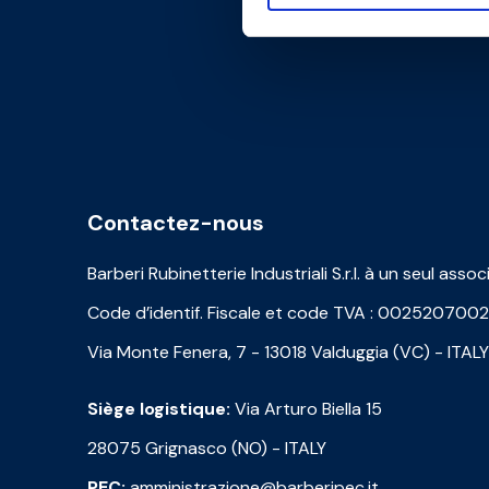
Contactez-nous
Barberi Rubinetterie Industriali S.r.l. à un seul assoc
Code d’identif. Fiscale et code TVA : 002520700
Via Monte Fenera, 7 - 13018 Valduggia (VC) - ITALY
Siège logistique:
Via Arturo Biella 15
28075 Grignasco (NO) - ITALY
PEC:
amministrazione@barberipec.it