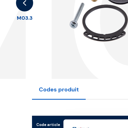
M
M03.3
Codes produit
Code article