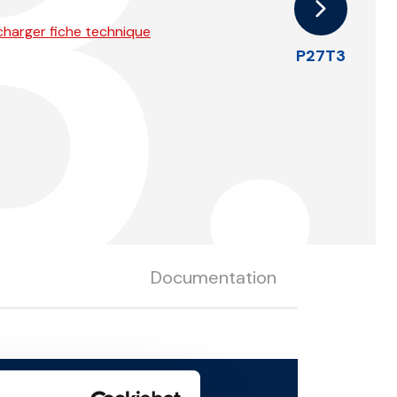
.
charger fiche technique
P27T3
Documentation
rger le fichier 3D