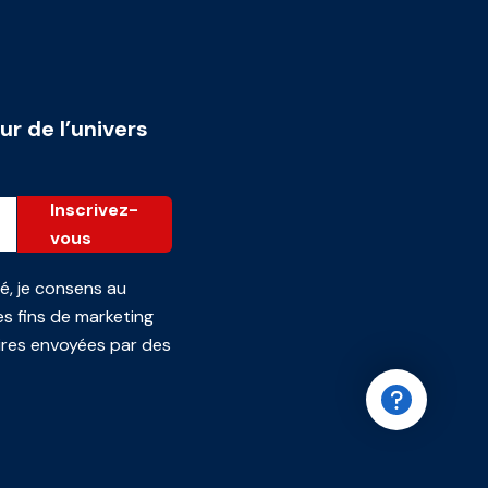
ur de l’univers
Inscrivez-
vous
té
, je consens au
s fins de marketing
ires envoyées par des