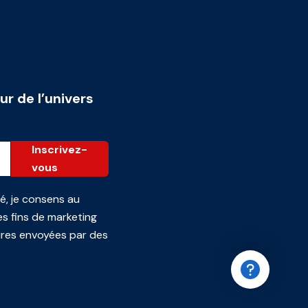
ur de l’univers
Inscrivez-
vous
té
, je consens au
s fins de marketing
ires envoyées par des