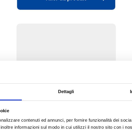
Dettagli
14D.10
ookie
Sonde de rechange Pt 1000 pour
servomoteur P27T2
nalizzare contenuti ed annunci, per fornire funzionalità dei socia
inoltre informazioni sul modo in cui utilizzi il nostro sito con i n