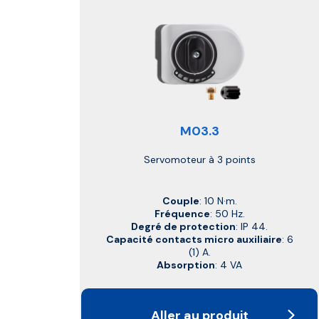
M03.3
Servomoteur à 3 points
Couple
: 10 N·m.
Fréquence
: 50 Hz.
Degré de protection
: IP 44.
Capacité contacts micro auxiliaire
: 6
(1) A.
Absorption
: 4 VA
Aller au produit