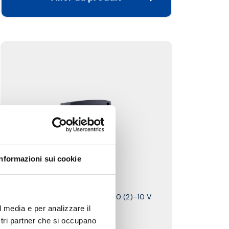
Informazioni sui cookie
M04
Servomoteur proportionnel 0 (2)–10 V
l media e per analizzare il
ostri partner che si occupano
Couple
: 5 N·m.