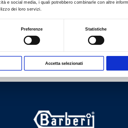
icità e social media, i quali potrebbero combinarle con altre inform
Plage de température de service
:
-25–150 °C
lizzo dei loro servizi.
Preferenze
Statistiche
Aller au produit
Accetta selezionati
Besoin d’aide ?