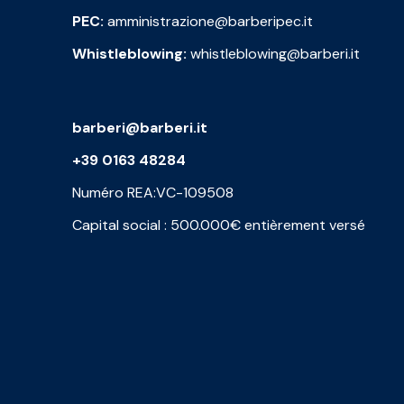
PEC:
amministrazione@barberipec.it
Whistleblowing:
whistleblowing@barberi.it
barberi@barberi.it
+39 0163 48284
Numéro REA:VC-109508
Capital social : 500.000€ entièrement versé