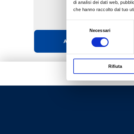
di analisi dei dati web, pubbl
che hanno raccolto dal tuo uti
Selezione
Necessari
del
consenso
Aller au produit
Rifiuta