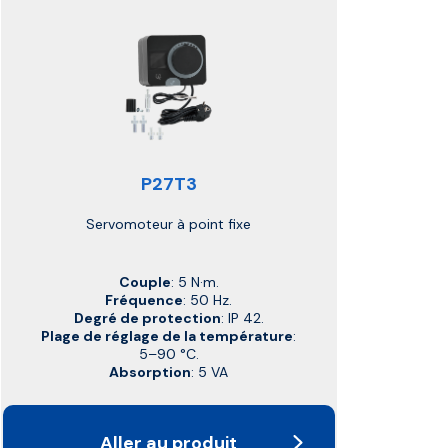
P27T3
Servomoteur à point fixe
Couple
: 5 N·m.
Fréquence
: 50 Hz.
Degré de protection
: IP 42.
Plage de réglage de la température
:
5–90 °C.
Absorption
: 5 VA
Aller au produit