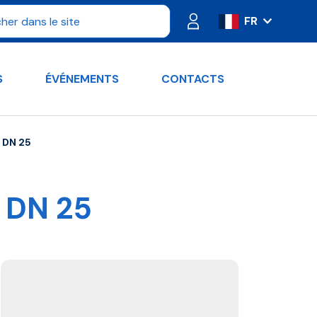
FR
IT
ES
S
ÉVÉNEMENTS
CONTACTS
PT
DE
RU
 DN 25
EN
 DN 25