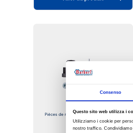
Consenso
M04.K
Questo sito web utilizza i c
Pièces de rechange pour servomoteurs
P27T2 et M04
Utilizziamo i cookie per perso
nostro traffico. Condividiamo 