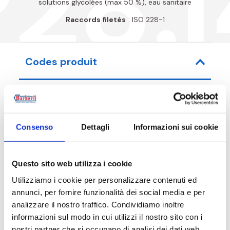
P28.I
solutions glycolées (max 50 %), eau sanitaire
Raccords filetés
: ISO 228-1
Codes produit
Code article
Mesure
Consenso
Dettagli
Informazioni sui cookie
P28015000I4
G 1/2 M
Questo sito web utilizza i cookie
Utilizziamo i cookie per personalizzare contenuti ed
annunci, per fornire funzionalità dei social media e per
Description
analizzare il nostro traffico. Condividiamo inoltre
informazioni sul modo in cui utilizzi il nostro sito con i
nostri partner che si occupano di analisi dei dati web,