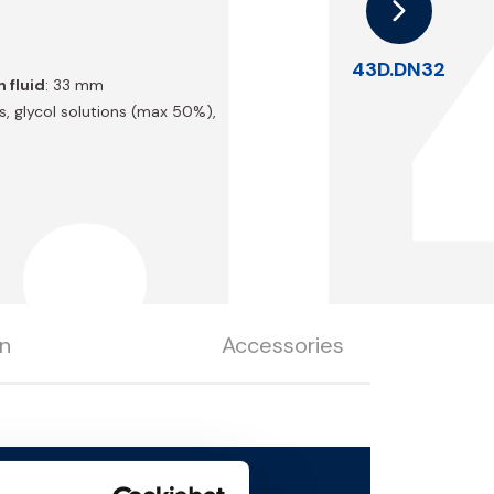
.I
43D.DN32
 fluid
: 33 mm
s, glycol solutions (max 50%),
n
Accessories
Download the 3D file