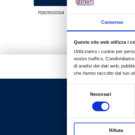
P28015000I4
G
Consenso
Questo sito web utilizza i c
Utilizziamo i cookie per perso
nostro traffico. Condividiamo 
di analisi dei dati web, pubbl
che hanno raccolto dal tuo uti
Selezione
Necessari
del
consenso
Rifiuta