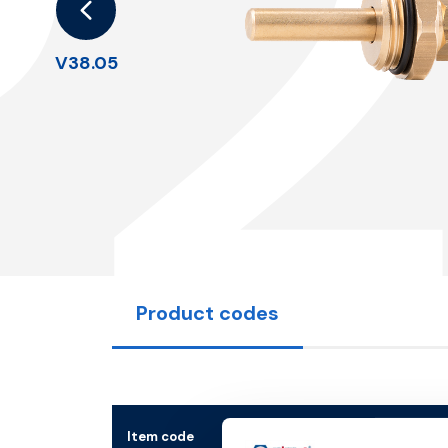
P2
V38.05
Product codes
Item code
S