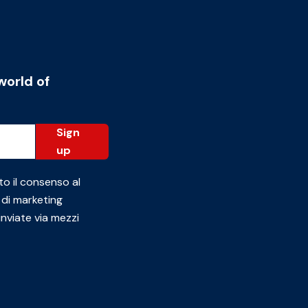
world of
Sign
up
to il consenso al
 di marketing
inviate via mezzi