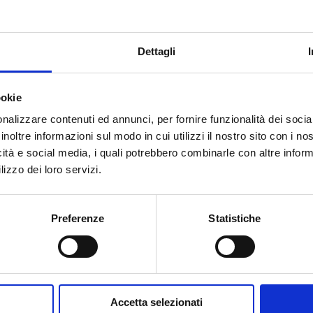
 1/2 M
10
50
Dettagli
ookie
nalizzare contenuti ed annunci, per fornire funzionalità dei socia
inoltre informazioni sul modo in cui utilizzi il nostro sito con i n
Do you need help?
icità e social media, i quali potrebbero combinarle con altre inform
lizzo dei loro servizi.
Preferenze
Statistiche
Accetta selezionati