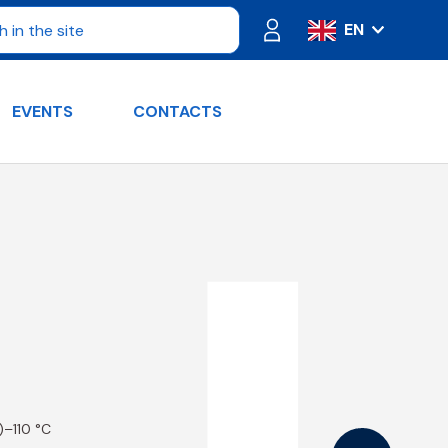
EN
IT
ES
EVENTS
CONTACTS
FR
PT
DE
RU
t)–110 °C