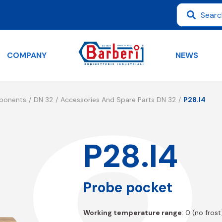
COMPANY
NEWS
mponents
DN 32
Accessories And Spare Parts DN 32
P28.I4
P28.I4
Probe pocket
Working temperature range
: 0 (no fros