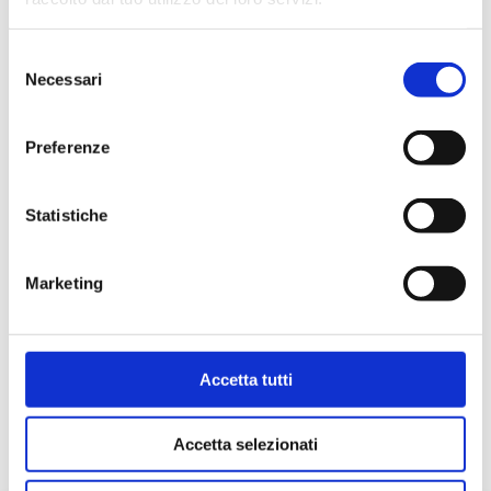
Selezione
Necessari
del
consenso
Preferenze
P93
Statistiche
Manchon avec écrou tournant
Marketing
Température maximum de service
: 100 °C.
Pression maximum de service
: 25 bar
Accetta tutti
Aller au produit
Accetta selezionati