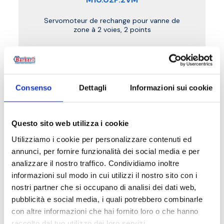
Servomoteur de rechange pour vanne de
zone à 2 voies, 2 points
Degré de protection
: IP 44.
Fréquence
: 50–60 Hz.
Absorption
: 6 VA.
Capacité contacts micro auxiliaire
: 1 SPST,
Consenso
Dettagli
Informazioni sui cookie
6(1) A-230 V
Questo sito web utilizza i cookie
Aller au produit
Utilizziamo i cookie per personalizzare contenuti ed
annunci, per fornire funzionalità dei social media e per
analizzare il nostro traffico. Condividiamo inoltre
informazioni sul modo in cui utilizzi il nostro sito con i
nostri partner che si occupano di analisi dei dati web,
pubblicità e social media, i quali potrebbero combinarle
con altre informazioni che hai fornito loro o che hanno
raccolto dal tuo utilizzo dei loro servizi.