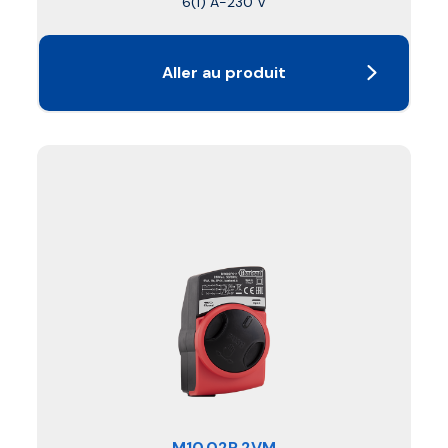
6(1) A-230 V
Aller au produit
M10.02P.2VM