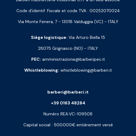
Code d’identif. Fiscale et code TVA : 00252070024
Via Monte Fenera, 7 - 13018 Valduggia (VC) - ITALY
Siège logistique:
Via Arturo Biella 15
28075 Grignasco (NO) - ITALY
PEC:
amministrazione@barberipec.it
Whistleblowing:
whistleblowing@barberi.it
barberi@barberi.it
+39 0163 48284
Numéro REA:VC-109508
Capital social : 500.000€ entièrement versé