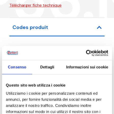
P56.
Télécharger fiche technique
Codes produit
Code article
Mesure
Consenso
Dettagli
Informazioni sui cookie
P56010N00
G 3/8 M
P56015N00
G 1/2 M
Questo sito web utilizza i cookie
Utilizziamo i cookie per personalizzare contenuti ed
annunci, per fornire funzionalità dei social media e per
analizzare il nostro traffico. Condividiamo inoltre
Description
informazioni sul modo in cui utilizzi il nostro sito con i