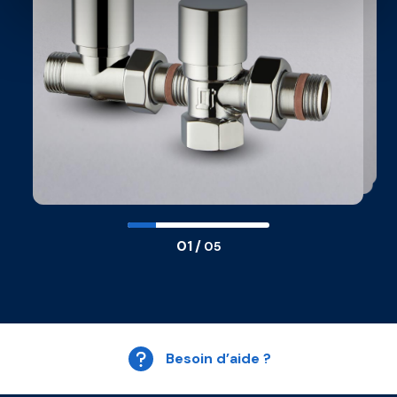
01
/
05
Besoin d’aide ?