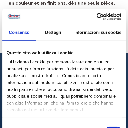
en couleur et en finitions, dès une seule pièce.
Qu’il s’agisse d’une couleur RAL, d’une finition sahara
ou d’un PVD créatif, nous pouvons réaliser un
produit unique et spécial pour chaque besoin.
Pour des couleurs et finitions sur mesure, contactez
Consenso
Dettagli
Informazioni sui cookie
le service client Ottinetti.
Questo sito web utilizza i cookie
Utilizziamo i cookie per personalizzare contenuti ed
LA GAMMA
annunci, per fornire funzionalità dei social media e per
analizzare il nostro traffico. Condividiamo inoltre
STILE ITALIANO
informazioni sul modo in cui utilizzi il nostro sito con i
nostri partner che si occupano di analisi dei dati web,
pubblicità e social media, i quali potrebbero combinarle
con altre informazioni che hai fornito loro o che hanno
raccolto dal tuo utilizzo dei loro servizi.
COLOR POINT
FLOWER
LEGNO
Q30
BALL 35
Selezione