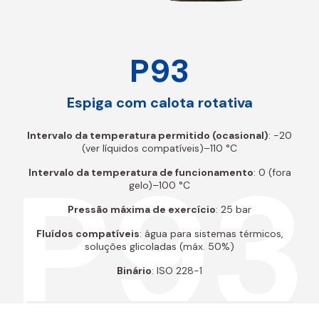
P93
Espiga com calota rotativa
Intervalo da temperatura permitido (ocasional)
: -20
(ver líquidos compatíveis)–110 °C
P93
Intervalo da temperatura de funcionamento
: 0 (fora
gelo)–100 °C
Pressão máxima de exercício
: 25 bar
Fluídos compatíveis
: água para sistemas térmicos,
soluções glicoladas (máx. 50%)
Binário
: ISO 228-1