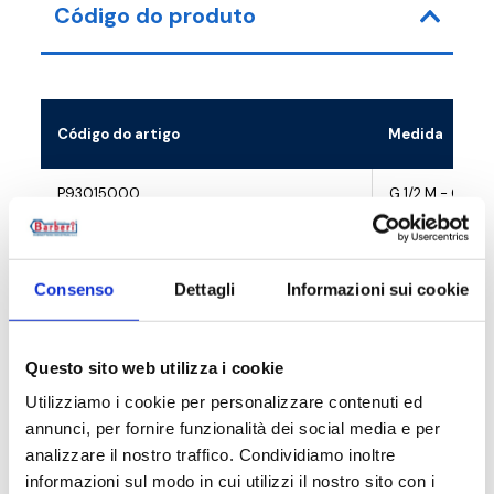
Código do produto
Código do artigo
Medida
P93015000
G 1/2 M - G 3/4
P93020000
G 3/4 M - G 1 R
Consenso
Dettagli
Informazioni sui cookie
P93025000
G 1 M - G 1 1/4 
P93032000
G 1 1/4 M - G 1 1
Questo sito web utilizza i cookie
Utilizziamo i cookie per personalizzare contenuti ed
annunci, per fornire funzionalità dei social media e per
analizzare il nostro traffico. Condividiamo inoltre
Descrição
informazioni sul modo in cui utilizzi il nostro sito con i