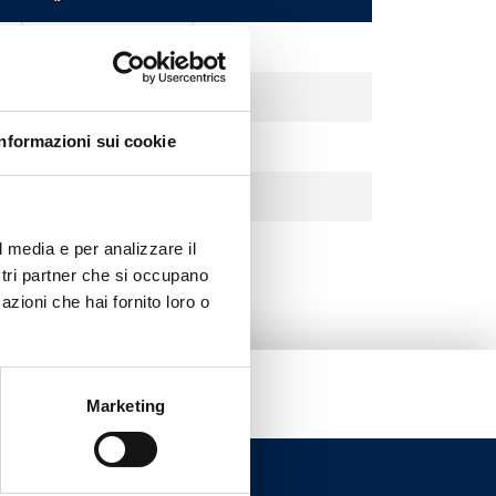
80
64
Informazioni sui cookie
64
32
l media e per analizzare il
ostri partner che si occupano
azioni che hai fornito loro o
Marketing