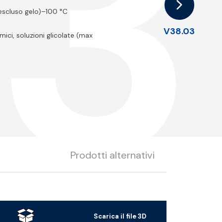
3
(escluso gelo)–100 °C
V38.03
mici, soluzioni glicolate (max
Prodotti alternativi
Scarica il file 3D