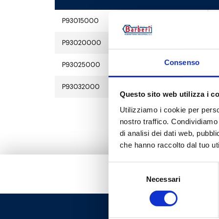
P93015000
G
P93020000
G
Consenso
P93025000
G
P93032000
G
Questo sito web utilizza i c
Utilizziamo i cookie per perso
nostro traffico. Condividiamo 
di analisi dei dati web, pubbl
che hanno raccolto dal tuo uti
Selezione
Necessari
del
consenso