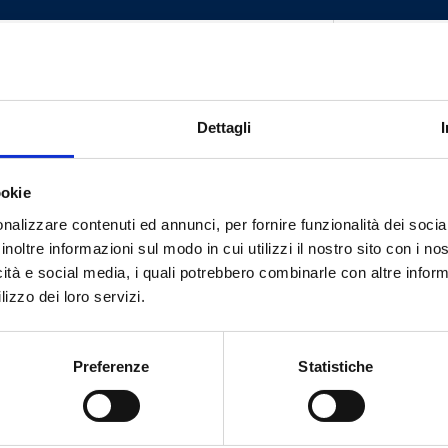
 1/2 M - G 3/4 RN
20
 3/4 M - G 1 RN
16
Dettagli
 1 M - G 1 1/4 RN
8
 1 1/4 M - G 1 1/2 RN
4
ookie
nalizzare contenuti ed annunci, per fornire funzionalità dei socia
inoltre informazioni sul modo in cui utilizzi il nostro sito con i n
icità e social media, i quali potrebbero combinarle con altre inform
lizzo dei loro servizi.
Hai bisogno di aiuto?
Preferenze
Statistiche