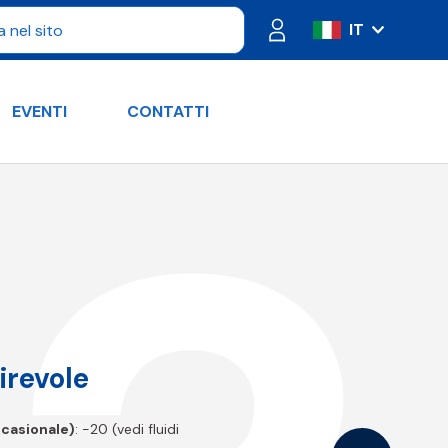
IT
ES
FR
EVENTI
CONTATTI
PT
DE
RU
EN
irevole
casionale)
: -20 (vedi fluidi