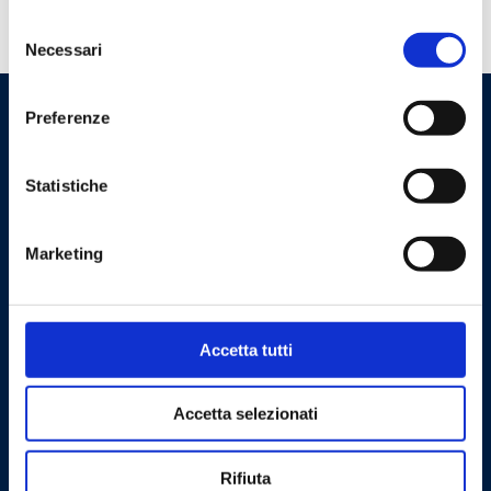
Selezione
Tem necessidade de ajuda?
Necessari
del
consenso
Preferenze
Statistiche
Marketing
Cookie Policy
Privacy Policy
Accetta tutti
Contacte-nos
Accetta selezionati
Barberi Rubinetterie Industriali S.r.l. a socio unico
Cod. NIPC: 00252070024
Rifiuta