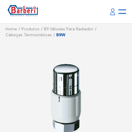
Home
Produtos
B11 Válvulas Para Radiador
Cabeças Termostáticas
B9W