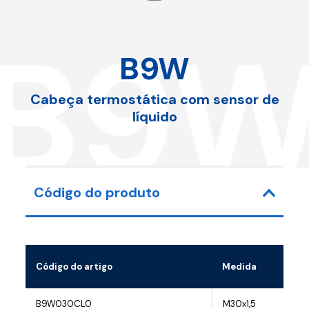
B9
B9W
Cabeça termostática com sensor de
líquido
Código do produto
Código do artigo
Medida
B9W030CL0
M30x1,5