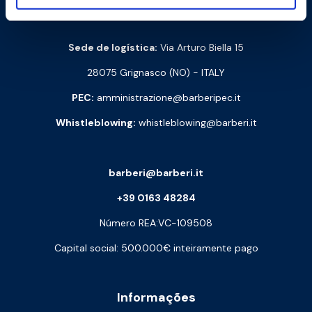
Via Monte Fenera, 7 - 13018 Valduggia (VC) - ITALY
Sede de logística:
Via Arturo Biella 15
28075 Grignasco (NO) - ITALY
PEC:
amministrazione@barberipec.it
Whistleblowing:
whistleblowing@barberi.it
barberi@barberi.it
+39 0163 48284
Número REA:VC-109508
Capital social: 500.000€ inteiramente pago
Informações