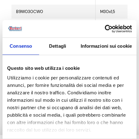
B9W030CW0
M30x1,5
B9W030WB0
M30x1,5
Consenso
Dettagli
Informazioni sui cookie
Descrição
Questo sito web utilizza i cookie
Utilizziamo i cookie per personalizzare contenuti ed
Documentação
annunci, per fornire funzionalità dei social media e per
analizzare il nostro traffico. Condividiamo inoltre
informazioni sul modo in cui utilizzi il nostro sito con i
Produtos alternativos
nostri partner che si occupano di analisi dei dati web,
pubblicità e social media, i quali potrebbero combinarle
con altre informazioni che hai fornito loro o che hanno
raccolto dal tuo utilizzo dei loro servizi.