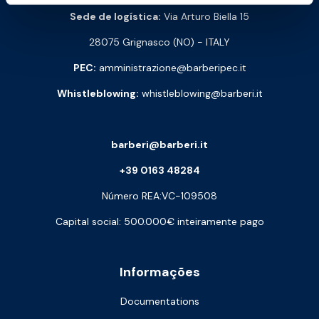
Sede de logística:
Via Arturo Biella 15
28075 Grignasco (NO) - ITALY
PEC:
amministrazione@barberipec.it
Whistleblowing:
whistleblowing@barberi.it
barberi@barberi.it
+39 0163 48284
Número REA:VC-109508
Capital social: 500.000€ inteiramente pago
Informações
Documentations