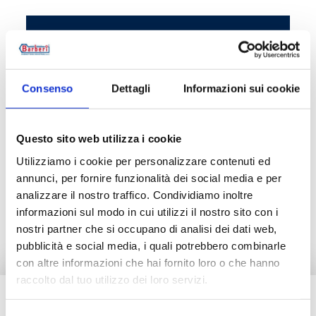
Código do artigo
Medida
P32015000
G 1/2 M
Consenso
Dettagli
Informazioni sui cookie
Questo sito web utilizza i cookie
Descrição
Utilizziamo i cookie per personalizzare contenuti ed
annunci, per fornire funzionalità dei social media e per
analizzare il nostro traffico. Condividiamo inoltre
Documentação
informazioni sul modo in cui utilizzi il nostro sito con i
nostri partner che si occupano di analisi dei dati web,
pubblicità e social media, i quali potrebbero combinarle
con altre informazioni che hai fornito loro o che hanno
raccolto dal tuo utilizzo dei loro servizi.
Tem necessidade de ajuda?