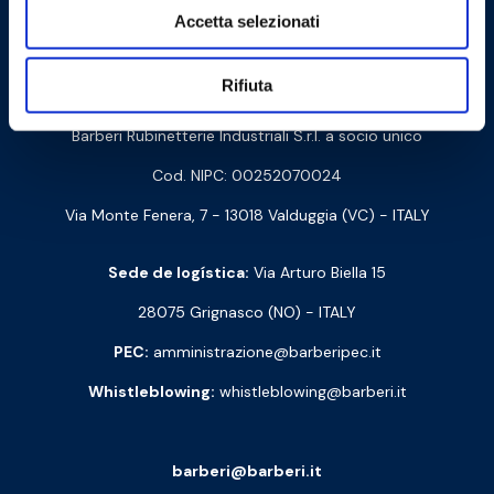
Cookie Policy
Privacy Policy
Accetta selezionati
Rifiuta
Contacte-nos
Barberi Rubinetterie Industriali S.r.l. a socio unico
Cod. NIPC: 00252070024
Via Monte Fenera, 7 - 13018 Valduggia (VC) - ITALY
Sede de logística:
Via Arturo Biella 15
28075 Grignasco (NO) - ITALY
PEC:
amministrazione@barberipec.it
Whistleblowing:
whistleblowing@barberi.it
barberi@barberi.it