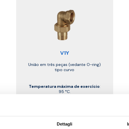
V1Y
União em três peças (vedante O-ring)
tipo curvo
Temperatura máxima de exercício
:
95 °C.
Pressão máxima de exercício
: 10 bar
Ir para o produto
Dettagli