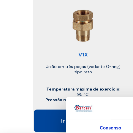
V1X
União em três peças (vedante O-ring)
tipo reto
Temperatura máxima de exercício
:
95 °C.
Pressão máxima de exercício
: 10 bar
Ir para o produto
Consenso