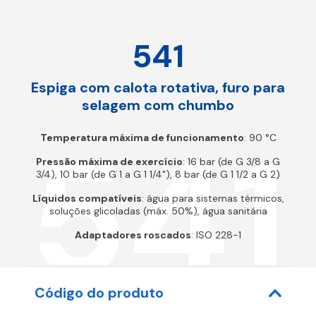
541
Espiga com calota rotativa, furo para
selagem com chumbo
541
Temperatura máxima de funcionamento
: 90 °C
Pressão máxima de exercício
: 16 bar (de G 3/8 a G
3/4), 10 bar (de G 1 a G 1 1/4"), 8 bar (de G 1 1/2 a G 2)
Líquidos compatíveis
: água para sistemas térmicos,
soluções glicoladas (máx. 50%), água sanitária
Adaptadores roscados
: ISO 228-1
Código do produto