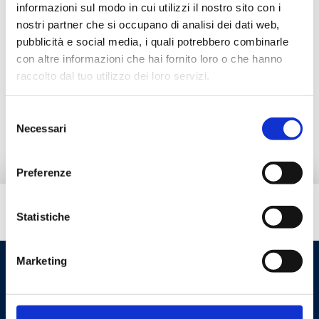
informazioni sul modo in cui utilizzi il nostro sito con i
Descrição
nostri partner che si occupano di analisi dei dati web,
pubblicità e social media, i quali potrebbero combinarle
con altre informazioni che hai fornito loro o che hanno
Documentação
raccolto dal tuo utilizzo dei loro servizi.
Produtos alternativos
Selezione
Necessari
del
consenso
Preferenze
Tem necessidade de ajuda?
Statistiche
Marketing