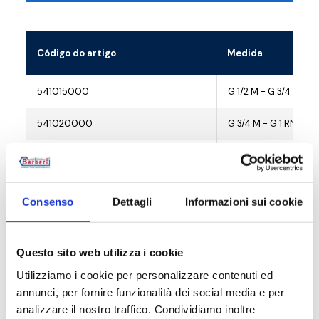
Código do artigo
Medida
541015000
G 1/2 M - G 3/4 RN
541020000
G 3/4 M - G 1 RN
541025000
G 1 M - G 1 1/4 RN
541032000
G 1 1/4 M - G 1 1/2 RN
Consenso
Dettagli
Informazioni sui cookie
541040000
G 1 1/2 M - G 2 RN
541050000
G 2 M - G 2 1/2 RN
Questo sito web utilizza i cookie
Utilizziamo i cookie per personalizzare contenuti ed
annunci, per fornire funzionalità dei social media e per
analizzare il nostro traffico. Condividiamo inoltre