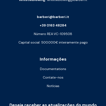
barberi@barberi.it
+39 0163 48284
Número REA:VC-109508
Capital social: 500.000€ inteiramente pago
Informações
Documentations
Contate-nos
Notícias
Deseja receber as atualizações do mundo