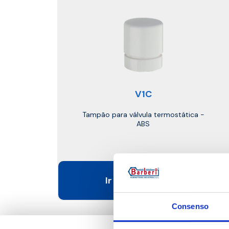
V1C
Tampão para válvula termostática -
ABS
Ir para o produto
Consenso