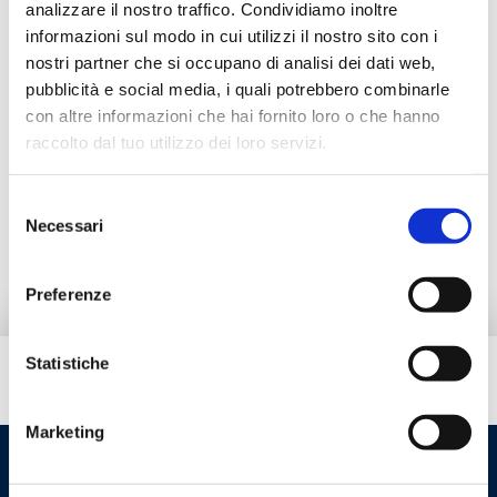
Válvula manual de esquadria, engate de
analizzare il nostro traffico. Condividiamo inoltre
cobre, plástico e multicamada
informazioni sul modo in cui utilizzi il nostro sito con i
nostri partner che si occupano di analisi dei dati web,
pubblicità e social media, i quali potrebbero combinarle
Temperatura máxima de exercício
: 95 °C.
Pressão máxima de exercício
: 10 bar.
con altre informazioni che hai fornito loro o che hanno
Para quaisquer outros acabamentos +20%
raccolto dal tuo utilizzo dei loro servizi.
Selezione
Ir para o produto
Necessari
del
consenso
Preferenze
Statistiche
Tem necessidade de ajuda?
Marketing