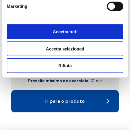
Marketing
Accetta tutti
B7X
Accetta selezionati
Detentor reto, engate de ferro. Manípulo em
latão
Rifiuta
Temperatura máxima de exercício
: 95 °C.
Pressão máxima de exercício
: 10 bar
Ir para o produto