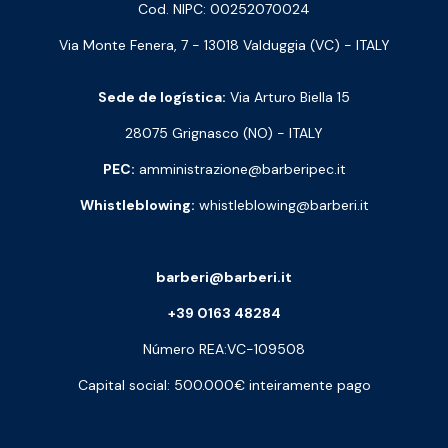
Cod. NIPC: 00252070024
Via Monte Fenera, 7 - 13018 Valduggia (VC) - ITALY
Sede de logística:
Via Arturo Biella 15
28075 Grignasco (NO) - ITALY
PEC:
amministrazione@barberipec.it
Whistleblowing:
whistleblowing@barberi.it
barberi@barberi.it
+39 0163 48284
Número REA:VC-109508
Capital social: 500.000€ inteiramente pago