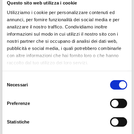
Questo sito web utilizza i cookie
Válvula termostatizável reta, engate de ferro,
Utilizziamo i cookie per personalizzare contenuti ed
com tampa para estaleiro, engate de cabeça
annunci, per fornire funzionalità dei social media e per
M30×1,5. Com pré-regulação
analizzare il nostro traffico. Condividiamo inoltre
informazioni sul modo in cui utilizzi il nostro sito con i
Temperatura máxima de exercício
: 95 °C.
nostri partner che si occupano di analisi dei dati web,
Pressão máxima de exercício
: 10 bar
pubblicità e social media, i quali potrebbero combinarle
con altre informazioni che hai fornito loro o che hanno
raccolto dal tuo utilizzo dei loro servizi.
Ir para o produto
Selezione
Necessari
del
consenso
Preferenze
Statistiche