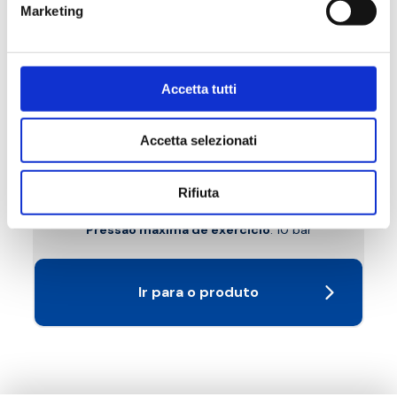
Marketing
Accetta tutti
B6S
Accetta selezionati
Detentor de esquadria, engate de ferro
Rifiuta
Temperatura máxima de exercício
: 95 °C.
Pressão máxima de exercício
: 10 bar
Ir para o produto