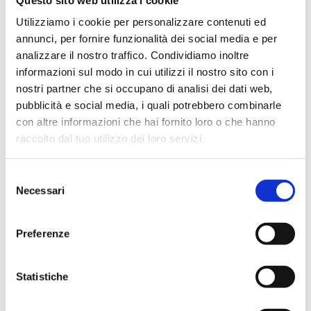
Utilizziamo i cookie per personalizzare contenuti ed
Válvula termostatizável de esquadria, engate
de ferro, com tampa para estaleiro, engate
annunci, per fornire funzionalità dei social media e per
de cabeça M30×1,5
analizzare il nostro traffico. Condividiamo inoltre
informazioni sul modo in cui utilizzi il nostro sito con i
Temperatura máxima de exercício
: 95 °C.
nostri partner che si occupano di analisi dei dati web,
Pressão máxima de exercício
: 10 bar
pubblicità e social media, i quali potrebbero combinarle
con altre informazioni che hai fornito loro o che hanno
raccolto dal tuo utilizzo dei loro servizi.
Ir para o produto
Selezione
Necessari
del
consenso
Preferenze
Statistiche