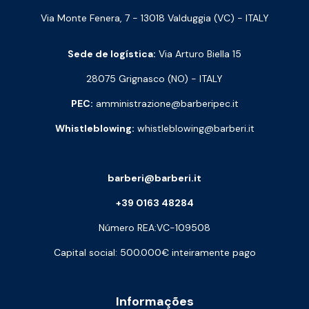
Via Monte Fenera, 7 - 13018 Valduggia (VC) - ITALY
Sede de logística:
Via Arturo Biella 15
28075 Grignasco (NO) - ITALY
PEC:
amministrazione@barberipec.it
Whistleblowing:
whistleblowing@barberi.it
barberi@barberi.it
+39 0163 48284
Número REA:VC-109508
Capital social: 500.000€ inteiramente pago
Informações