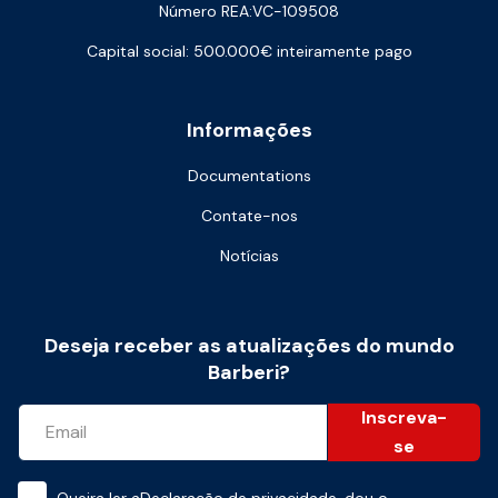
Número REA:VC-109508
Capital social: 500.000€ inteiramente pago
Informações
Documentations
Contate-nos
Notícias
Deseja receber as atualizações do mundo
Barberi?
Inscreva-
se
Queira ler a
Declaração de privacidade
, dou o