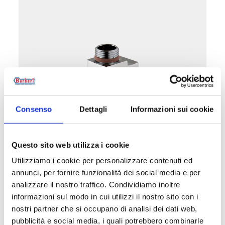
Consenso
Dettagli
Informazioni sui cookie
V1Z
Questo sito web utilizza i cookie
União do quadro em “T”
Utilizziamo i cookie per personalizzare contenuti ed
annunci, per fornire funzionalità dei social media e per
analizzare il nostro traffico. Condividiamo inoltre
Temperatura máxima de exercício
: 95 °C.
Pressão máxima de exercício
: 10 bar
informazioni sul modo in cui utilizzi il nostro sito con i
nostri partner che si occupano di analisi dei dati web,
pubblicità e social media, i quali potrebbero combinarle