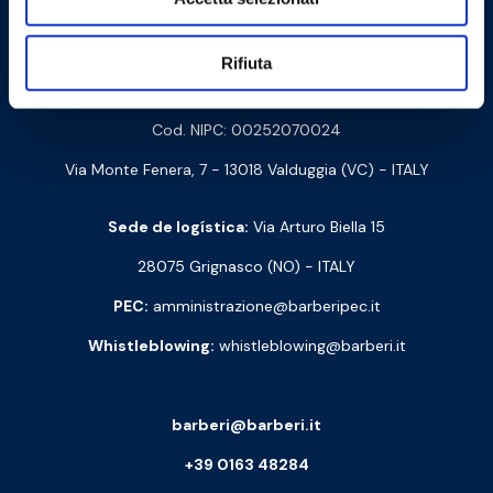
Contacte-nos
Rifiuta
Barberi Rubinetterie Industriali S.r.l. a socio unico
Cod. NIPC: 00252070024
Via Monte Fenera, 7 - 13018 Valduggia (VC) - ITALY
Sede de logística:
Via Arturo Biella 15
28075 Grignasco (NO) - ITALY
PEC:
amministrazione@barberipec.it
Whistleblowing:
whistleblowing@barberi.it
barberi@barberi.it
+39 0163 48284