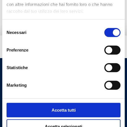
Ir para o produto
con altre informazioni che hai fornito loro o che hanno
raccolto dal tuo utilizzo dei loro servizi.
Selezione
Necessari
del
consenso
Tem necessidade de ajuda?
Preferenze
Statistiche
Marketing
Accetta tutti
Cookie Policy
Privacy Policy
Accetta selezionati