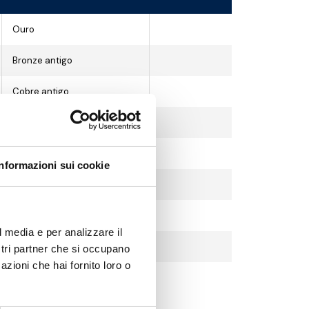
Ouro
Bronze antigo
Cobre antigo
Crómio
Crómio preto
Informazioni sui cookie
Crómio acetinado
Níquel escovado
l media e per analizzare il
Branco
ostri partner che si occupano
azioni che hai fornito loro o
Preto