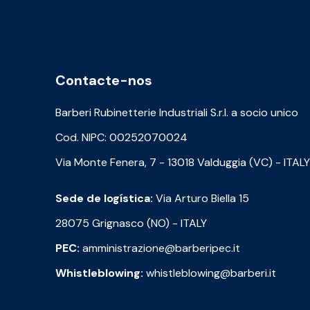
Contacte-nos
Barberi Rubinetterie Industriali S.r.l. a socio unico
Cod. NIPC: 00252070024
Via Monte Fenera, 7 - 13018 Valduggia (VC) - ITALY
Sede de logística:
Via Arturo Biella 15
28075 Grignasco (NO) - ITALY
PEC:
amministrazione@barberipec.it
Whistleblowing:
whistleblowing@barberi.it