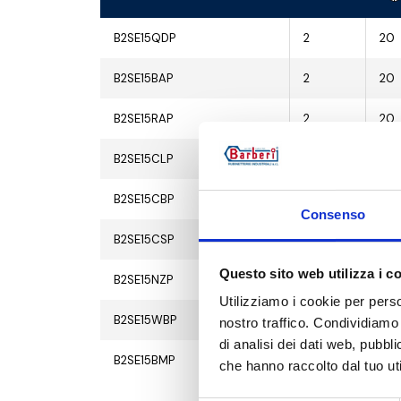
B2SE15QDP
2
20
B2SE15BAP
2
20
B2SE15RAP
2
20
B2SE15CLP
2
20
B2SE15CBP
2
20
Consenso
B2SE15CSP
2
20
Questo sito web utilizza i c
B2SE15NZP
2
20
Utilizziamo i cookie per perso
B2SE15WBP
2
20
nostro traffico. Condividiamo 
di analisi dei dati web, pubbl
B2SE15BMP
2
20
che hanno raccolto dal tuo uti