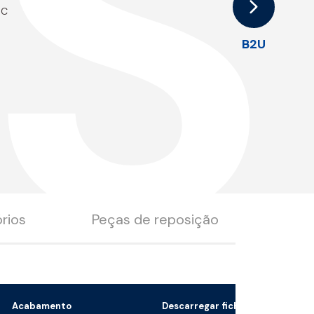
S
°C
B2U
rios
Peças de reposição
Acabamento
Descarregar ficheiro 3D