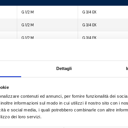
G 1/2 M
G 3/4 EK
G 1/2 M
G 3/4 EK
G 1/2 M
G 3/4 EK
G 1/2 M
G 3/4 EK
G 1/2 M
G 3/4 EK
Dettagli
G 1/2 M
G 3/4 EK
ookie
G 1/2 M
G 3/4 EK
nalizzare contenuti ed annunci, per fornire funzionalità dei socia
G 1/2 M
G 3/4 EK
inoltre informazioni sul modo in cui utilizzi il nostro sito con i n
icità e social media, i quali potrebbero combinarle con altre inform
G 1/2 M
G 3/4 EK
lizzo dei loro servizi.