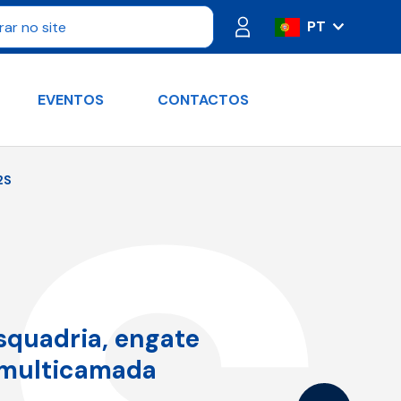
PT
IT
ES
EVENTOS
CONTACTOS
FR
DE
RU
2S
EN
squadria, engate
e multicamada