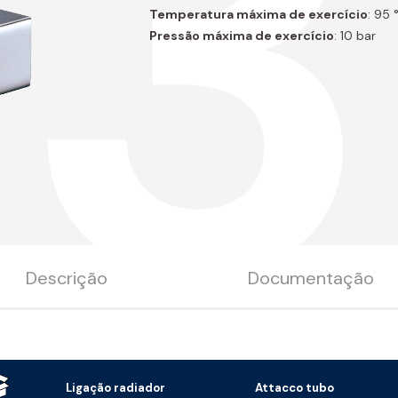
B3
Temperatura máxima de exercício
: 95 
Pressão máxima de exercício
: 10 bar
Descrição
Documentação
Ligação radiador
Attacco tubo