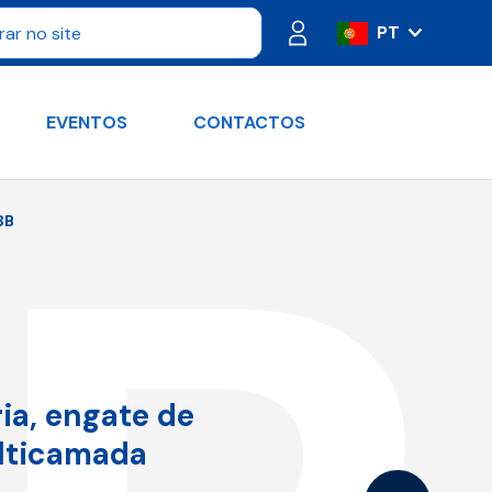
PT
IT
ES
EVENTOS
CONTACTOS
FR
DE
RU
3B
EN
ia, engate de
ulticamada