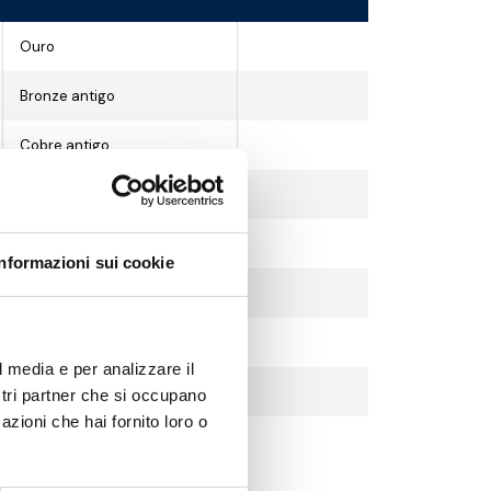
Ouro
Bronze antigo
Cobre antigo
Crómio
Crómio preto
Informazioni sui cookie
Crómio acetinado
Níquel escovado
l media e per analizzare il
Branco
ostri partner che si occupano
azioni che hai fornito loro o
Preto