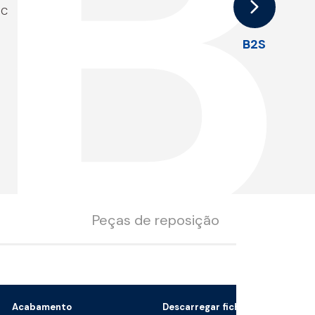
B
°C
B2S
Peças de reposição
Acabamento
Descarregar ficheiro 3D