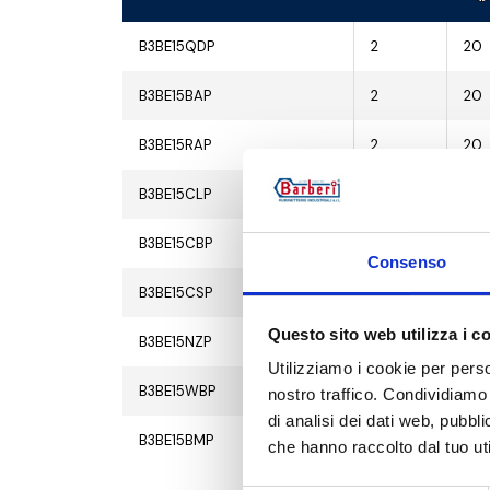
B3BE15QDP
2
20
B3BE15BAP
2
20
B3BE15RAP
2
20
B3BE15CLP
2
20
B3BE15CBP
2
20
Consenso
B3BE15CSP
2
20
Questo sito web utilizza i c
B3BE15NZP
2
20
Utilizziamo i cookie per perso
B3BE15WBP
2
20
nostro traffico. Condividiamo 
di analisi dei dati web, pubbl
B3BE15BMP
2
20
che hanno raccolto dal tuo uti