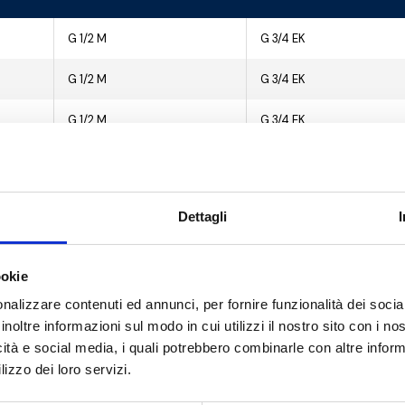
G 1/2 M
G 3/4 EK
G 1/2 M
G 3/4 EK
G 1/2 M
G 3/4 EK
G 1/2 M
G 3/4 EK
G 1/2 M
G 3/4 EK
Dettagli
G 1/2 M
G 3/4 EK
ookie
G 1/2 M
G 3/4 EK
nalizzare contenuti ed annunci, per fornire funzionalità dei socia
G 1/2 M
G 3/4 EK
inoltre informazioni sul modo in cui utilizzi il nostro sito con i n
icità e social media, i quali potrebbero combinarle con altre inform
G 1/2 M
G 3/4 EK
lizzo dei loro servizi.