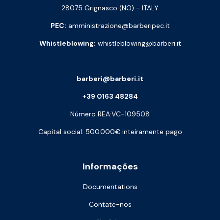
28075 Grignasco (NO) - ITALY
PEC:
amministrazione@barberipec.it
Whistleblowing:
whistleblowing@barberi.it
barberi@barberi.it
+39 0163 48284
Número REA:VC-109508
Capital social: 500.000€ inteiramente pago
Informações
Documentations
Contate-nos