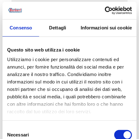
Consenso
Dettagli
Informazioni sui cookie
Questo sito web utilizza i cookie
Utilizziamo i cookie per personalizzare contenuti ed
annunci, per fornire funzionalità dei social media e per
analizzare il nostro traffico. Condividiamo inoltre
informazioni sul modo in cui utilizzi il nostro sito con i
M03.K
nostri partner che si occupano di analisi dei dati web,
Peças de reposição para servomotores M03
pubblicità e social media, i quali potrebbero combinarle
con altre informazioni che hai fornito loro o che hanno
raccolto dal tuo utilizzo dei loro servizi.
Selezione
Ir para o produto
Necessari
del