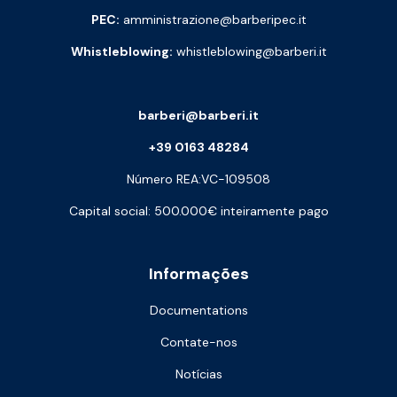
PEC:
amministrazione@barberipec.it
Whistleblowing:
whistleblowing@barberi.it
barberi@barberi.it
+39 0163 48284
Número REA:VC-109508
Capital social: 500.000€ inteiramente pago
Informações
Documentations
Contate-nos
Notícias