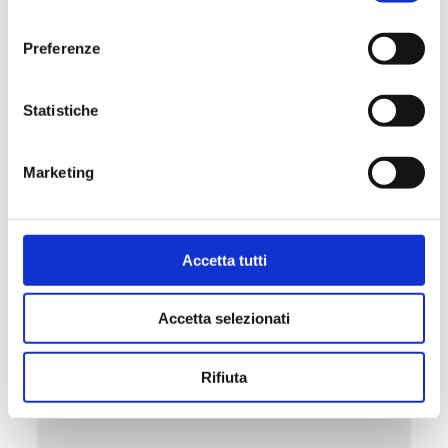
consenso
Preferenze
Statistiche
Marketing
Accetta tutti
Accetta selezionati
M04.K
Rifiuta
Peças de reposição para servomotores P27T2
e M04