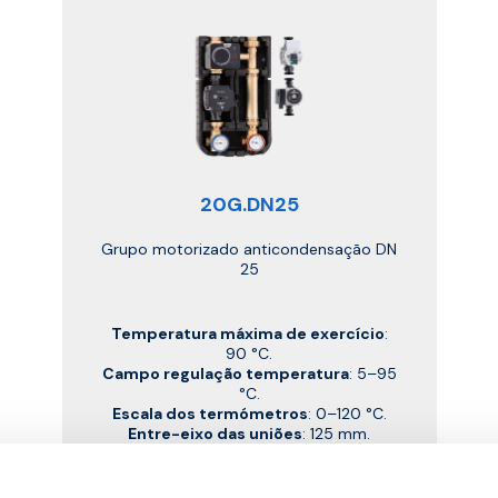
20G.DN25
Grupo motorizado anticondensação DN
25
Temperatura máxima de exercício
:
90 °C.
Campo regulação temperatura
: 5–95
°C.
Escala dos termómetros
: 0–120 °C.
Entre-eixo das uniões
: 125 mm.
Coeficiente de fluxo Kv referente
apenas à válvula misturadora.
Pressão máxima de exercício
: 10 bar