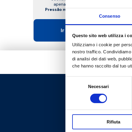
apenas à válvula misturadora.
Pressão máxima de exercício
: 10 bar
Consenso
Ir para o produto
Questo sito web utilizza i c
Utilizziamo i cookie per perso
nostro traffico. Condividiamo 
di analisi dei dati web, pubbl
che hanno raccolto dal tuo uti
Selezione
Necessari
del
consenso
Rifiuta