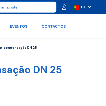
PT
IT
ES
EVENTOS
CONTACTOS
FR
DE
RU
Anticondensação DN 25
EN
nsação DN 25