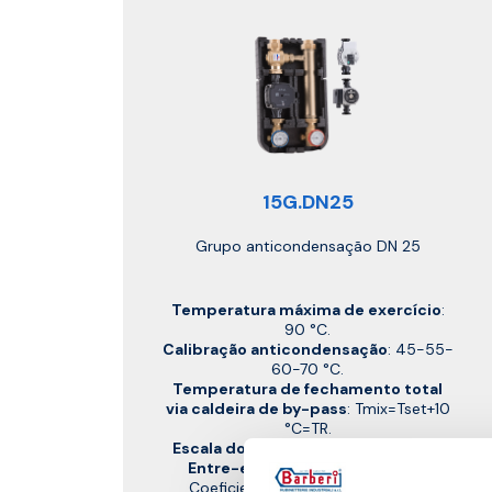
15G.DN25
Grupo anticondensação DN 25
Temperatura máxima de exercício
:
90 °C.
Calibração anticondensação
: 45-55-
60-70 °C.
Temperatura de fechamento total
via caldeira de by-pass
: Tmix=Tset+10
°C=TR.
Escala dos termómetros
: 0–120 °C.
Entre-eixo das uniões
: 125 mm.
Coeficiente de fluxo Kv referente