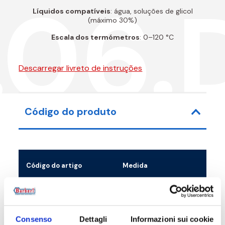
.06.
Líquidos compatíveis
: água, soluções de glicol
(máximo 30%)
Escala dos termómetros
: 0–120 °C
Descarregar livreto de instruções
Código do produto
Código do artigo
Medida
Kv
07G03206Y
G 2 M - G 1 1/4 F
18
07G03206F
G 2 M - G 1 1/4 F
18
Consenso
Dettagli
Informazioni sui cookie