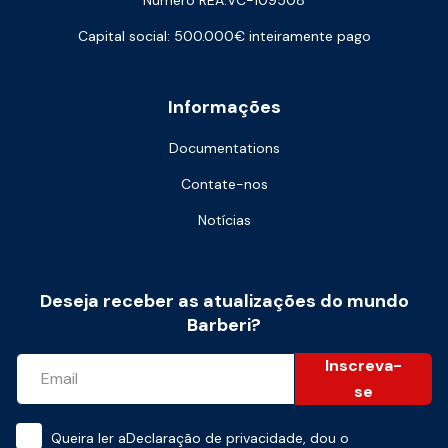
Número REA:VC-109508
Capital social: 500.000€ inteiramente pago
Informações
Documentations
Contate-nos
Notícias
Deseja receber as atualizações do mundo
Barberi?
Inscreva-
se
Queira ler a
Declaração de privacidade
, dou o