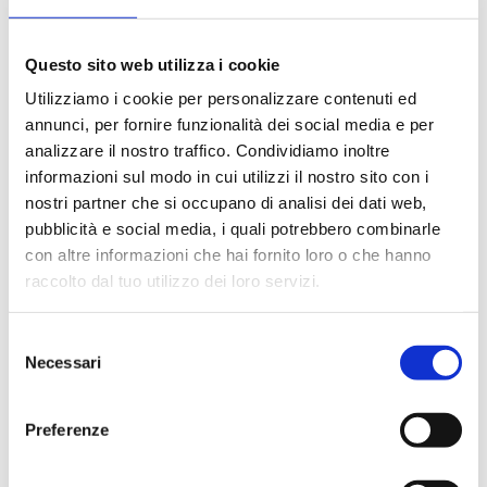
07G03206T
G 2 M - G 1 1/4 F
18
Questo sito web utilizza i cookie
07G03206X
G 2 M - G 1 1/4 F
18
Utilizziamo i cookie per personalizzare contenuti ed
annunci, per fornire funzionalità dei social media e per
analizzare il nostro traffico. Condividiamo inoltre
informazioni sul modo in cui utilizzi il nostro sito con i
Descrição
nostri partner che si occupano di analisi dei dati web,
pubblicità e social media, i quali potrebbero combinarle
con altre informazioni che hai fornito loro o che hanno
Documentação
raccolto dal tuo utilizzo dei loro servizi.
Selezione
Acessórios
Necessari
del
consenso
Preferenze
Produtos alternativos