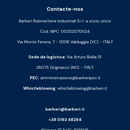
Contacte-nos
Barberi Rubinetterie Industriali S.r.l. a socio unico
Cod. NIPC: 00252070024
Via Monte Fenera, 7 - 13018 Valduggia (VC) - ITALY
Sede de logística:
Via Arturo Biella 15
28075 Grignasco (NO) - ITALY
PEC:
amministrazione@barberipec.it
Whistleblowing:
whistleblowing@barberi.it
barberi@barberi.it
+39 0163 48284