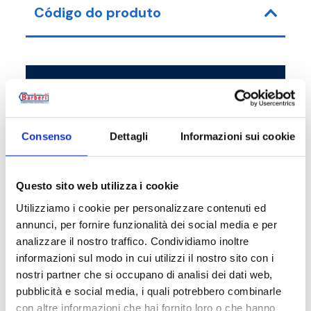
Código do produto
Código do artigo
Medida
38D032000
G 2 RN - G 1 1/4 F
Consenso
Dettagli
Informazioni sui cookie
Questo sito web utilizza i cookie
Descrição
Utilizziamo i cookie per personalizzare contenuti ed
annunci, per fornire funzionalità dei social media e per
analizzare il nostro traffico. Condividiamo inoltre
Documentação
informazioni sul modo in cui utilizzi il nostro sito con i
nostri partner che si occupano di analisi dei dati web,
pubblicità e social media, i quali potrebbero combinarle
Peças de reposição
con altre informazioni che hai fornito loro o che hanno