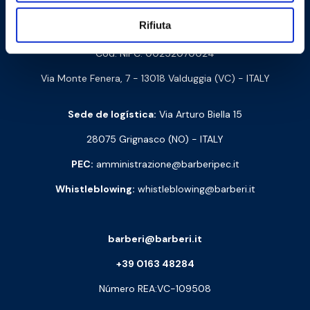
Contacte-nos
Rifiuta
Barberi Rubinetterie Industriali S.r.l. a socio unico
Cod. NIPC: 00252070024
Via Monte Fenera, 7 - 13018 Valduggia (VC) - ITALY
Sede de logística:
Via Arturo Biella 15
28075 Grignasco (NO) - ITALY
PEC:
amministrazione@barberipec.it
Whistleblowing:
whistleblowing@barberi.it
barberi@barberi.it
+39 0163 48284
Número REA:VC-109508