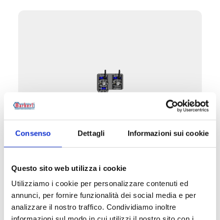
Consenso
Dettagli
Informazioni sui cookie
07G.DN65
Questo sito web utilizza i cookie
Grupo motorizável DN 65
Utilizziamo i cookie per personalizzare contenuti ed
annunci, per fornire funzionalità dei social media e per
analizzare il nostro traffico. Condividiamo inoltre
Temperatura máxima de exercício
: 90 °C.
Entre-eixo das uniões
: 300 mm.
informazioni sul modo in cui utilizzi il nostro sito con i