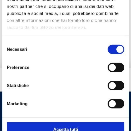
Coeficiente de fluxo Kv referente apenas à
nostri partner che si occupano di analisi dei dati web,
válvula misturadora.
pubblicità e social media, i quali potrebbero combinarle
Pressão máxima de exercício
: 10 bar
con altre informazioni che hai fornito loro o che hanno
raccolto dal tuo utilizzo dei loro servizi.
Ir para o produto
Selezione
Necessari
del
consenso
Preferenze
Tem necessidade de ajuda?
Statistiche
Marketing
Accetta tutti