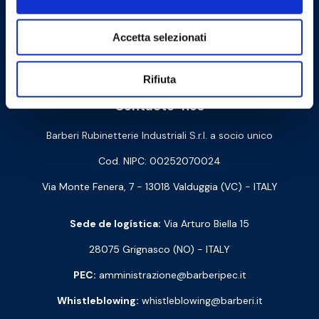
Accetta selezionati
Cookie Policy
Privacy Policy
Rifiuta
Contacte-nos
Barberi Rubinetterie Industriali S.r.l. a socio unico
Cod. NIPC: 00252070024
Via Monte Fenera, 7 - 13018 Valduggia (VC) - ITALY
Sede de logística:
Via Arturo Biella 15
28075 Grignasco (NO) - ITALY
PEC:
amministrazione@barberipec.it
Whistleblowing:
whistleblowing@barberi.it