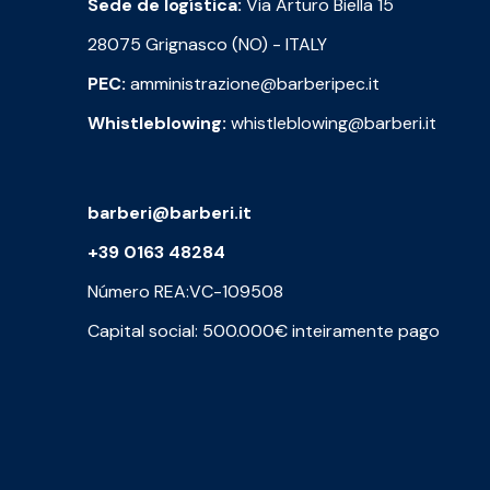
Sede de logística:
Via Arturo Biella 15
28075 Grignasco (NO) - ITALY
PEC:
amministrazione@barberipec.it
Whistleblowing:
whistleblowing@barberi.it
barberi@barberi.it
+39 0163 48284
Número REA:VC-109508
Capital social: 500.000€ inteiramente pago