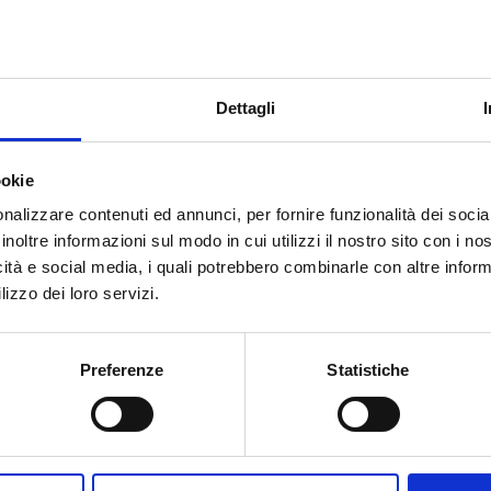
Pressão máxima de exercício
: 16 bar
Ir para o produto
Dettagli
ookie
nalizzare contenuti ed annunci, per fornire funzionalità dei socia
inoltre informazioni sul modo in cui utilizzi il nostro sito con i n
icità e social media, i quali potrebbero combinarle con altre inform
lizzo dei loro servizi.
Preferenze
Statistiche
178