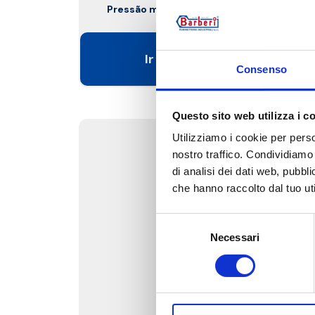
Pressão máxima de exercício
: 16 bar.
Ir para o produto
Consenso
Questo sito web utilizza i c
Utilizziamo i cookie per perso
nostro traffico. Condividiamo 
di analisi dei dati web, pubbl
che hanno raccolto dal tuo uti
Selezione
Necessari
del
consenso
179