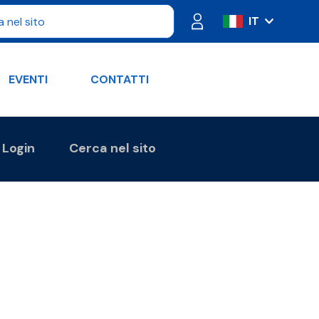
IT
ES
FR
EVENTI
CONTATTI
PT
DE
RU
Login
Cerca nel sito
EN