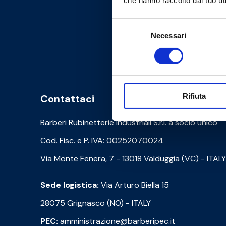
che hanno raccolto dal tuo uti
Selezione
Necessari
del
consenso
Rifiuta
Contattaci
Barberi Rubinetterie Industriali S.r.l. a socio unico
Cod. Fisc. e P. IVA: 00252070024
Via Monte Fenera, 7 - 13018 Valduggia (VC) - ITALY
Sede logistica:
Via Arturo Biella 15
28075 Grignasco (NO) - ITALY
PEC:
amministrazione@barberipec.it