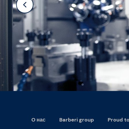
О нас
Barberi group
Proud t