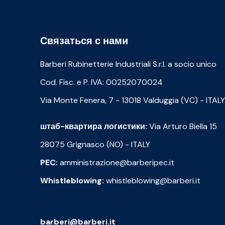
Связаться с нами
Barberi Rubinetterie Industriali S.r.l. a socio unico
Cod. Fisc. e P. IVA: 00252070024
Via Monte Fenera, 7 - 13018 Valduggia (VC) - ITALY
штаб-квартира логистики:
Via Arturo Biella 15
28075 Grignasco (NO) - ITALY
PEC:
amministrazione@barberipec.it
Whistleblowing:
whistleblowing@barberi.it
barberi@barberi.it