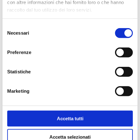
con altre informazioni che hai fornito loro o che hanno
AHR Expo Chicago | Booth S10558
raccolto dal tuo utilizzo dei loro servizi.
#EVENT
Selezione
Necessari
del
consenso
Preferenze
14.09.2023
Statistiche
Marketing
Accetta tutti
Accetta selezionati