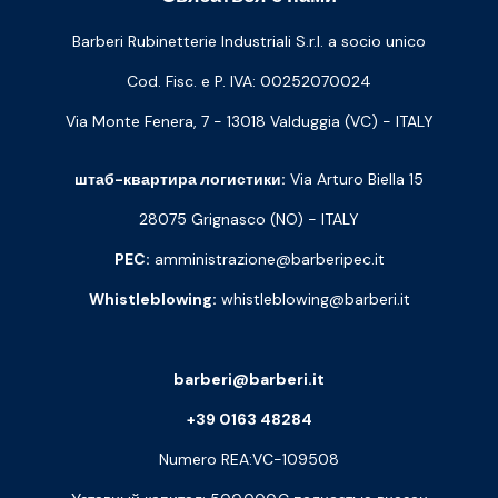
Barberi Rubinetterie Industriali S.r.l. a socio unico
Cod. Fisc. e P. IVA: 00252070024
Via Monte Fenera, 7 - 13018 Valduggia (VC) - ITALY
штаб-квартира логистики:
Via Arturo Biella 15
28075 Grignasco (NO) - ITALY
PEC:
amministrazione@barberipec.it
Whistleblowing:
whistleblowing@barberi.it
barberi@barberi.it
+39 0163 48284
Numero REA:VC-109508