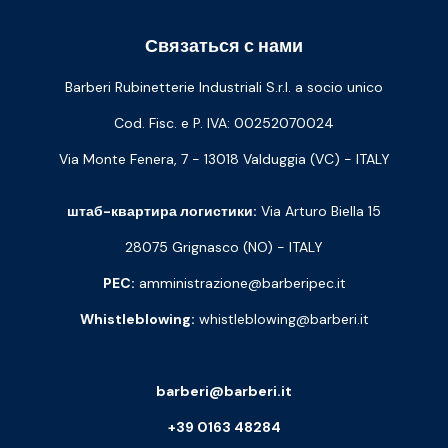
Связаться с нами
Barberi Rubinetterie Industriali S.r.l. a socio unico
Cod. Fisc. e P. IVA: 00252070024
Via Monte Fenera, 7 - 13018 Valduggia (VC) - ITALY
штаб-квартира логистики:
Via Arturo Biella 15
28075 Grignasco (NO) - ITALY
PEC:
amministrazione@barberipec.it
Whistleblowing:
whistleblowing@barberi.it
barberi@barberi.it
+39 0163 48284