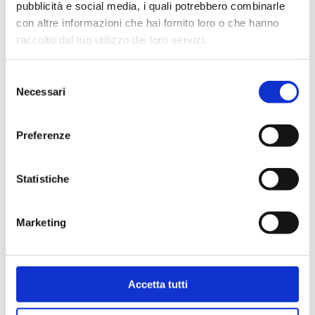
pubblicità e social media, i quali potrebbero combinarle
con altre informazioni che hai fornito loro o che hanno
raccolto dal tuo utilizzo dei loro servizi.
Selezione
Necessari
del
consenso
Preferenze
B4H
Statistiche
Двойной угловой запорный клапан. Право/
левостороннее исполнение, c соединением
для медных, пластмассовых и
металлопластиковых труб.
Marketing
Макс. рабочая температура
: 95 °C.
Максимальное рабочее давление
: 10 бар
Accetta tutti