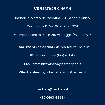
Связаться с нами
Barberi Rubinetterie Industriali S.r.l. a socio unico
Cod. Fisc. e P. IVA: 00252070024
Via Monte Fenera, 7 - 13018 Valduggia (VC) - ITALY
штаб-квартира логистики:
Via Arturo Biella 15
28075 Grignasco (NO) - ITALY
PEC:
amministrazione@barberipec.it
Whistleblowing:
whistleblowing@barberi.it
barberi@barberi.it
+39 0163 48284