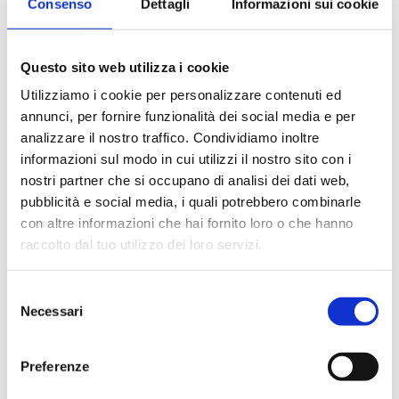
Consenso
Dettagli
Informazioni sui cookie
Questo sito web utilizza i cookie
Utilizziamo i cookie per personalizzare contenuti ed
annunci, per fornire funzionalità dei social media e per
analizzare il nostro traffico. Condividiamo inoltre
B5W
informazioni sul modo in cui utilizzi il nostro sito con i
nostri partner che si occupano di analisi dei dati web,
Двойной угловой ручной клапан для одно/
pubblicità e social media, i quali potrebbero combinarle
двухтрубной системы, межосевое расстояние
con altre informazioni che hai fornito loro o che hanno
60 мм, левостороннее исполнение, с
соединением для медных, пластмассовых и
raccolto dal tuo utilizzo dei loro servizi.
металлопластиковых труб.
Selezione
Макс. рабочая температура
: 95 °C.
Necessari
del
Максимальное рабочее давление
: 10 бар
consenso
Preferenze
Перейти к изделию